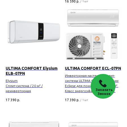
16 590
р.
/
1 шт
ULTIMA COMFORT Elysium
ULTIMA COMFORT ECL-07PN
ELB-07PN
Инверторная настенная сплит-
Elysium
система ULTIMA COMFORT серии
Сплит-система
/ 20 м² /
Eclipse для помещений до 20 м².
Заказать
неинверторная
Класс энергоэффективности A.
Звонок
17 390
р.
17 390
р.
/
1 шт