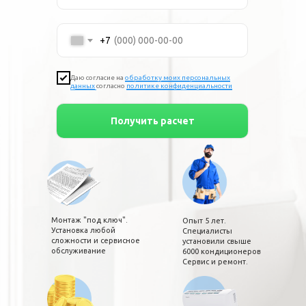
+7
Даю согласие на
обработку моих персональных
данных
согласно
по
литике конфиденциальности
Получить расчет
Монтаж "под ключ".
Опыт 5 лет.
Установка любой
Специалисты
сложности и сервисное
установили свыше
обслуживание
6000 кондиционеров
Сервис и ремонт.