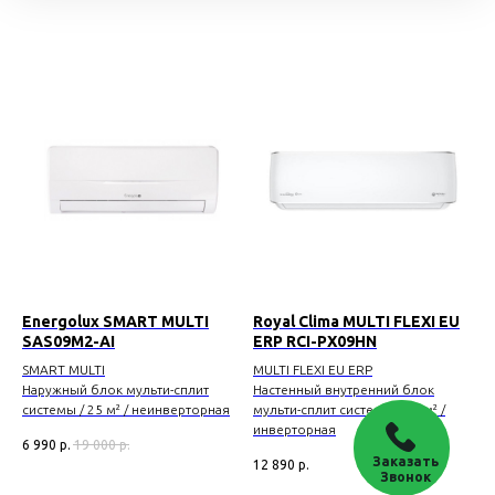
Energolux SMART MULTI
Royal Clima MULTI FLEXI EU
SAS09M2-AI
ERP RCI-PX09HN
SMART MULTI
MULTI FLEXI EU ERP
Наружный блок мульти-сплит
Настенный внутренний блок
системы
/ 25 м² / неинверторная
мульти-сплит системы
/ 25 м² /
инверторная
6 990
р.
19 000
р.
Заказать
12 890
р.
Звонок