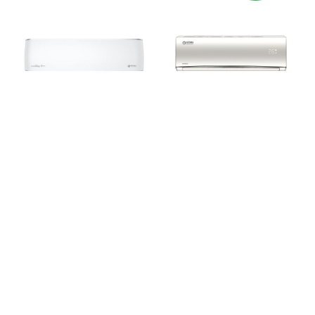
Royal Clima MULTI FLEXI EU
ULTIMA COMFORT Eclipse
ERP RCI-PX12HN
Free match UC-ECM12PN
MULTI FLEXI EU ERP
Eclipse Free match
Настенный внутренний блок
Настенный внутренний блок
мульти-сплит системы
/ 35 м² /
мульти-сплит системы
/ 35 м² /
инверторная
неинверторная
13 290
р.
14 090
р.
/
1 шт
-10%