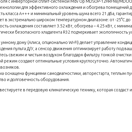
роля с инверторной сплит-системой Mdv Op MDSOP-12HRFN8/MDOOP
 технологии для эффективного охлаждения и обогрева помещений д
ь класса A+++ и минимальный уровень шума всего 21 дБа, гарант
 экстремально широком температурном диапазоне: от -25°C до +50
ть охлаждения составляет 3.52 кВт, обогрева – 4.25 кВт, с миним
гически безопасного хладагента R32 подчеркивает экологичность у
умному дому (Алиса, опционально Wi-Fi) делает управление конди
дения пульта Д/У, а сенсор движения оптимизирует работу под ваш
есь свежим и чистым воздухом благодаря фильтру тонкой очистки
чной режим создают оптимальные условия круглосуточно. Автомати
квозняков.
а оснащена функциями самодиагностики, авторестарта, теплым пу
тво и долговечность оборудования.
стируете в передовую климатическую технику, которая создаст и