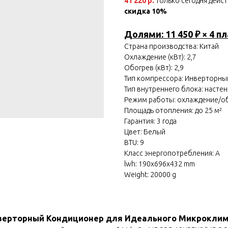
41 220 р.
только сегодня дейс
скидка 10%
Долями: 11 450 ₽ × 4 п
Страна производства: Китай
Охлаждение (кВт): 2,7
Обогрев (кВт): 2,9
Тип компрессора: Инверторны
Тип внутреннего блока: насте
Режим работы: охлаждение/о
Площадь отопления: до 25 м²
Гарантия: 3 года
Цвет: Белый
BTU: 9
Класс энергопотребления: A
lwh: 190x696x432 mm
Weight: 20000 g
верторный Кондиционер для Идеального Микрокли