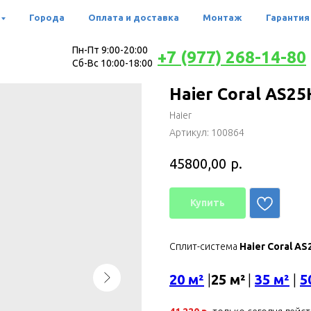
Города
Оплата и доставка
Монтаж
Гарантия
Пн-Пт 9:00-20:00
+7 (977) 268-14-80
Сб-Вс 10:00-18:00
Haier Coral AS
Haier
Артикул:
100864
р.
45800,00
Купить
Сплит-система
Haier Coral 
20 м²
|
25 м²
|
35 м²
|
5