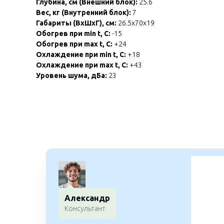
Глубина, см (Внешний блок):
25.6
Вес, кг (Внутренний блок):
7
Габариты (ВхШхГ), см:
26.5x70x19
Обогрев при min t, C:
-15
Обогрев при max t, C:
+24
Охлаждение при min t, С:
+18
Охлаждение при max t, C:
+43
Уровень шума, дБа:
23
Александр
Консультант