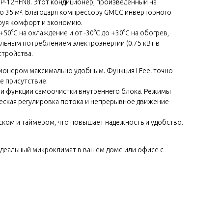
-12HFN8. Этот кондиционер, произведенный на
о 35 м². Благодаря компрессору GMCC инверторного
ируя комфорт и экономию.
°C на охлаждение и от -30°C до +30°C на обогрев,
альным потреблением электроэнергии (0.75 кВт в
стройства.
ционером максимально удобным. Функция I Feel точно
е присутствие.
 и функции самоочистки внутреннего блока. Режимы
ческая регулировка потока и непрерывное движение
ском и таймером, что повышает надежность и удобство.
деальный микроклимат в вашем доме или офисе с