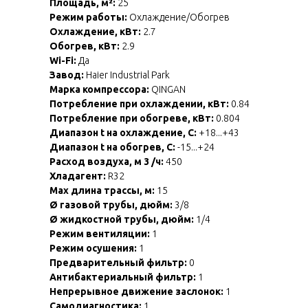
Площадь, м²:
25
Режим работы:
Охлаждение/Обогрев
Охлаждение, кВт:
2.7
Обогрев, кВт:
2.9
Wi-Fi:
Да
Завод:
Haier Industrial Park
Марка компрессора:
QINGAN
Потребление при охлаждении, кВт:
0.84
Потребление при обогреве, кВт:
0.804
Диапазон t на охлаждение, С:
+18...+43
Диапазон t на обогрев, С:
-15...+24
Расход воздуха, м 3 /ч:
450
Хладагент:
R32
Max длина трассы, м:
15
Ø газовой трубы, дюйм:
3/8
Ø жидкостной трубы, дюйм:
1/4
Режим вентиляции:
1
Режим осушения:
1
Предварительный фильтр:
0
Антибактериальный фильтр:
1
Непрерывное движение заслонок:
1
Самодиагностика:
1