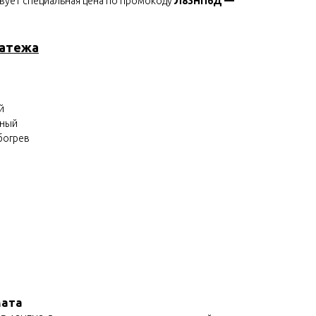
твует специальная цена по промокоду
Л83НП6Д —
латежа
й
нный
богрев
мата