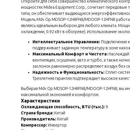
Откройте для себя совершенство климатического конт
мощностях Midea Equipment Corp., сочетает передовые
типа, он обеспечивает выдающуюся энергоэффективност
Модель Mdv Op MDSOP-12HRFN8/MDOOP-12HFN8 работает в
являясь идеальным выбором для любого климата. Мощнос
охлаждении, 0.92 кВт в обогреве). Использование эколо
Интеллектуальное Управление:
Подключение к 
поддерживает заданную температуру в зоне нахож
Максимальный Комфорт и Чистота:
Наслаждайт
вентиляции, осушения, авто и турбо, а также но
заслонок равномерно распределяют воздух без с
Надежность и Функциональность:
Сплит-систем
Трехлетняя гарантия подтверждает высокое качес
Выбирая Mdv Op MDSOP-12HRFN8/MDOOP-12HFN8, вы инве
максимальной экономией и комфортом.
Характеристики
Охлаждающая способность, BTU (тыс.):
9
Страна бренда:
Китай
Производитель:
Китай
Компрессор:
Инвертор