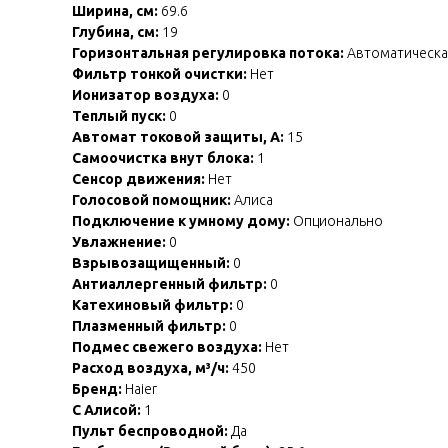
Ширина, см:
69.6
Глубина, см:
19
Горизонтальная регулировка потока:
Автоматическа
Фильтр тонкой очистки:
Нет
Ионизатор воздуха:
0
Теплый пуск:
0
Автомат токовой защиты, А:
15
Самоочистка внут блока:
1
Сенсор движения:
Нет
Голосовой помощник:
Алиса
Подключение к умному дому:
Опционально
Увлажнение:
0
Взрывозащищенный:
0
Антиаллергенный фильтр:
0
Катехиновый фильтр:
0
Плазменный фильтр:
0
Подмес свежего воздуха:
Нет
Расход воздуха, м³/ч:
450
Бренд:
Haier
С Алисой:
1
Пульт беспроводной:
Да