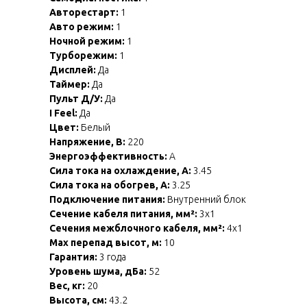
Авторестарт:
1
Авто режим:
1
Ночной режим:
1
Турборежим:
1
Дисплей:
Да
Таймер:
Да
Пульт Д/У:
Да
I Feel:
Да
Цвет:
Белый
Напряжение, В:
220
Энергоэффективность:
A
Сила тока на охлаждение, А:
3.45
Сила тока на обогрев, А:
3.25
Подключение питания:
Внутренний блок
Сечение кабеля питания, мм²:
3x1
Сечения межблочного кабеля, мм²:
4x1
Max перепад высот, м:
10
Гарантия:
3 года
Уровень шума, дБа:
52
Вес, кг:
20
Высота, см:
43.2