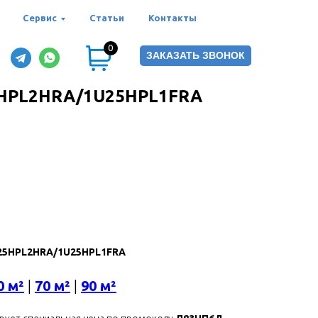
Сервис
Статьи
Контакты
0
ЗАКАЗАТЬ ЗВОНОК
25HPL2HRA/1U25HPL1FRA
AS25HPL2HRA/1U25HPL1FRA
0 м²
|
70 м²
|
90 м²