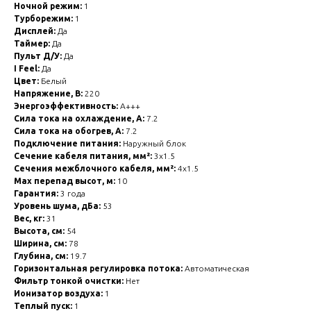
Ночной режим:
1
Турборежим:
1
Дисплей:
Да
Таймер:
Да
Пульт Д/У:
Да
I Feel:
Да
Цвет:
Белый
Напряжение, В:
220
Энергоэффективность:
A+++
Сила тока на охлаждение, А:
7.2
Сила тока на обогрев, А:
7.2
Подключение питания:
Наружный блок
Сечение кабеля питания, мм²:
3x1.5
Сечения межблочного кабеля, мм²:
4x1.5
Max перепад высот, м:
10
Гарантия:
3 года
Уровень шума, дБа:
53
Вес, кг:
31
Высота, см:
54
Ширина, см:
78
Глубина, см:
19.7
Горизонтальная регулировка потока:
Автоматическая
Фильтр тонкой очистки:
Нет
Ионизатор воздуха:
1
Теплый пуск:
1