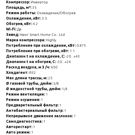
Компрессор:
Инвертор
Площадь, м²:
35
Режим работы:
Охлаждение/Обогрев
Охлаждение, кВт:
3.5
Обогрев, кВт:
4.2
Wi-Fi:
Да
Завод:
Haier Smart Home Co.. Ltd
Марка компрессора:
Highly
Потребление при охлаждении, кВт:
0.875
Потребление при обогреве, кВт:
1.1
Диапазон t на охлаждение, С:
-20...+43
Диапазон t на обогрев, С:
-20...+24
Расход воздуха, м 3 /ч:
650
Хладагент:
R32
Max длина трассы, м:
25
Ø газовой трубы, дюйм:
3/8
Ø жидкостной трубы, дюйм:
1/4
Режим вентиляции:
1
Режим осушения:
1
Предварительный фильтр:
1
Антибактериальный фильтр:
1
Непрерывное движение заслонок:
1
Самодиагностика:
1
Авторестарт:
1
Авто режим:
1