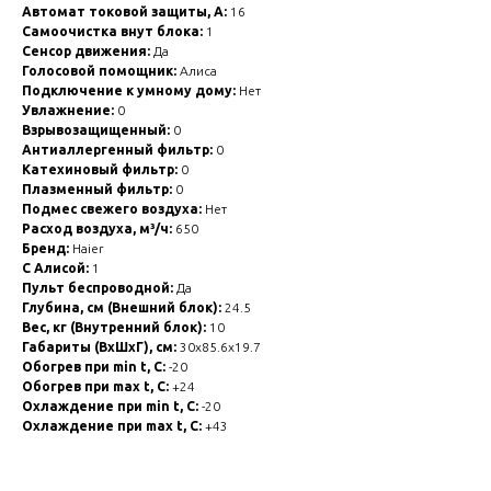
Автомат токовой защиты, А:
16
Самоочистка внут блока:
1
Сенсор движения:
Да
Голосовой помощник:
Алиса
Подключение к умному дому:
Нет
Увлажнение:
0
Взрывозащищенный:
0
Антиаллергенный фильтр:
0
Катехиновый фильтр:
0
Плазменный фильтр:
0
Подмес свежего воздуха:
Нет
Расход воздуха, м³/ч:
650
Бренд:
Haier
С Алисой:
1
Пульт беспроводной:
Да
Глубина, см (Внешний блок):
24.5
Вес, кг (Внутренний блок):
10
Габариты (ВхШхГ), см:
30x85.6x19.7
Обогрев при min t, C:
-20
Обогрев при max t, C:
+24
Охлаждение при min t, С:
-20
Охлаждение при max t, C:
+43