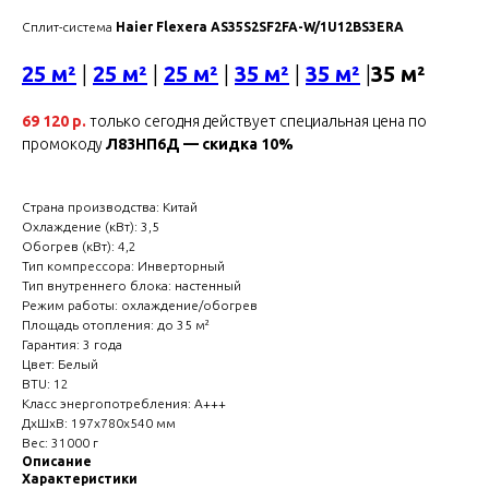
Сплит-система
Haier Flexera AS35S2SF2FA-W/1U12BS3ERA
25 м²
|
25 м²
|
25 м²
|
35 м²
|
35 м²
|
35 м²
69 120 р.
только сегодня действует специальная цена по
промокоду
Л83НП6Д — скидка 10%
Страна производства: Китай
Охлаждение (кВт): 3,5
Обогрев (кВт): 4,2
Тип компрессора: Инверторный
Тип внутреннего блока: настенный
Режим работы: охлаждение/обогрев
Площадь отопления: до 35 м²
Гарантия: 3 года
Цвет: Белый
BTU: 12
Класс энергопотребления: A+++
ДxШxВ: 197x780x540 мм
Вес: 31000 г
Описание
Характеристики