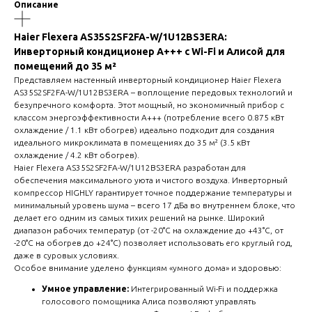
Описание
Haier Flexera AS35S2SF2FA-W/1U12BS3ERA:
Инверторный кондиционер A+++ с Wi-Fi и Алисой для
помещений до 35 м²
Представляем настенный инверторный кондиционер Haier Flexera
AS35S2SF2FA-W/1U12BS3ERA – воплощение передовых технологий и
безупречного комфорта. Этот мощный, но экономичный прибор с
классом энергоэффективности A+++ (потребление всего 0.875 кВт
охлаждение / 1.1 кВт обогрев) идеально подходит для создания
идеального микроклимата в помещениях до 35 м² (3.5 кВт
охлаждение / 4.2 кВт обогрев).
Haier Flexera AS35S2SF2FA-W/1U12BS3ERA разработан для
обеспечения максимального уюта и чистого воздуха. Инверторный
компрессор HIGHLY гарантирует точное поддержание температуры и
минимальный уровень шума – всего 17 дБа во внутреннем блоке, что
делает его одним из самых тихих решений на рынке. Широкий
диапазон рабочих температур (от -20°C на охлаждение до +43°C, от
-20°C на обогрев до +24°C) позволяет использовать его круглый год,
даже в суровых условиях.
Особое внимание уделено функциям «умного дома» и здоровью:
Умное управление:
Интегрированный Wi-Fi и поддержка
голосового помощника Алиса позволяют управлять