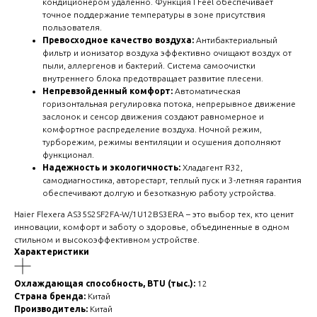
кондиционером удаленно. Функция I Feel обеспечивает
точное поддержание температуры в зоне присутствия
пользователя.
Превосходное качество воздуха:
Антибактериальный
фильтр и ионизатор воздуха эффективно очищают воздух от
пыли, аллергенов и бактерий. Система самоочистки
внутреннего блока предотвращает развитие плесени.
Непревзойденный комфорт:
Автоматическая
горизонтальная регулировка потока, непрерывное движение
заслонок и сенсор движения создают равномерное и
комфортное распределение воздуха. Ночной режим,
турборежим, режимы вентиляции и осушения дополняют
функционал.
Надежность и экологичность:
Хладагент R32,
самодиагностика, авторестарт, теплый пуск и 3-летняя гарантия
обеспечивают долгую и безотказную работу устройства.
Haier Flexera AS35S2SF2FA-W/1U12BS3ERA – это выбор тех, кто ценит
инновации, комфорт и заботу о здоровье, объединенные в одном
стильном и высокоэффективном устройстве.
Характеристики
Охлаждающая способность, BTU (тыс.):
12
Страна бренда:
Китай
Производитель:
Китай