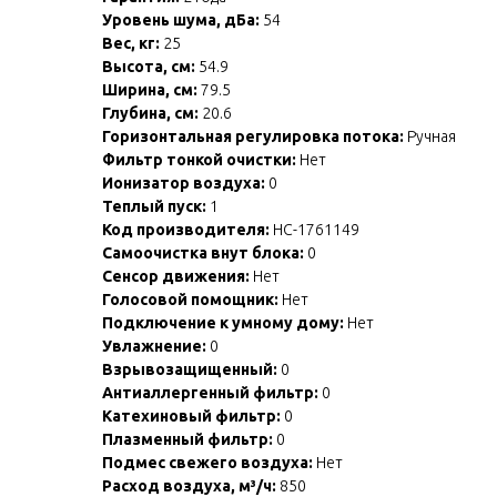
Уровень шума, дБа:
54
Вес, кг:
25
Высота, см:
54.9
Ширина, см:
79.5
Глубина, см:
20.6
Горизонтальная регулировка потока:
Ручная
Фильтр тонкой очистки:
Нет
Ионизатор воздуха:
0
Теплый пуск:
1
Код производителя:
НС-1761149
Самоочистка внут блока:
0
Сенсор движения:
Нет
Голосовой помощник:
Нет
Подключение к умному дому:
Нет
Увлажнение:
0
Взрывозащищенный:
0
Антиаллергенный фильтр:
0
Катехиновый фильтр:
0
Плазменный фильтр:
0
Подмес свежего воздуха:
Нет
Расход воздуха, м³/ч:
850