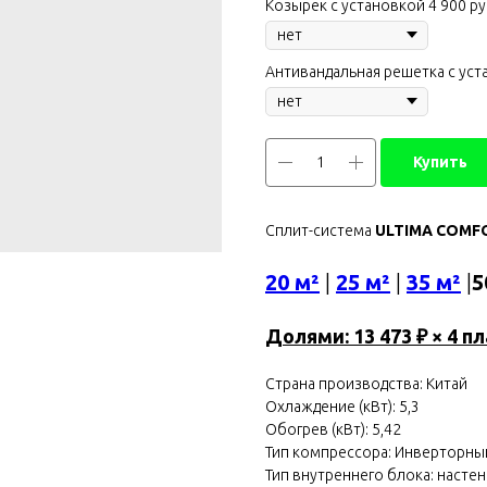
Козырек с установкой 4 900 ру
Антивандальная решетка с уст
Купить
Сплит-система
ULTIMA COMFO
20 м²
|
25 м²
|
35 м²
|
5
Долями: 13 473 ₽ × 4 п
Страна производства: Китай
Охлаждение (кВт): 5,3
Обогрев (кВт): 5,42
Тип компрессора: Инверторны
Тип внутреннего блока: насте