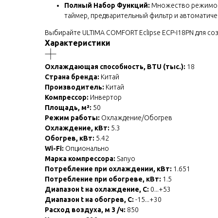
Полный Набор Функций:
Множество режимов (
таймер, предварительный фильтр и автоматиче
Выбирайте ULTIMA COMFORT Eclipse ECP-I18PN для с
Характеристики
Охлаждающая способность, BTU (тыс.):
18
Страна бренда:
Китай
Производитель:
Китай
Компрессор:
Инвертор
Площадь, м²:
50
Режим работы:
Охлаждение/Обогрев
Охлаждение, кВт:
5.3
Обогрев, кВт:
5.42
Wi-Fi:
Опционально
Марка компрессора:
Sanyo
Потребление при охлаждении, кВт:
1.651
Потребление при обогреве, кВт:
1.5
Диапазон t на охлаждение, С:
0...+53
Диапазон t на обогрев, С:
-15...+30
Расход воздуха, м 3 /ч:
850