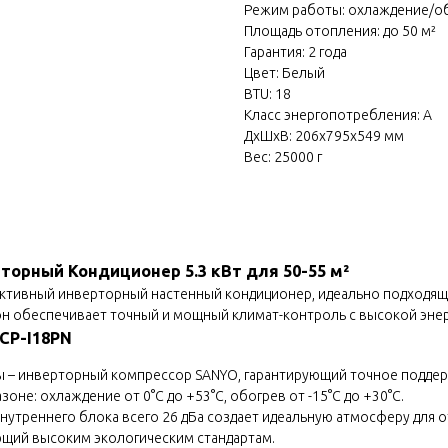
Режим работы: охлаждение/о
Площадь отопления: до 50 м²
Гарантия: 2 года
Цвет: Белый
BTU: 18
Класс энергопотребления: A
ДxШxВ: 206x795x549 мм
Вес: 25000 г
торный Кондиционер 5.3 кВт для 50-55 м²
ективный инверторный настенный кондиционер, идеально подходящ
т, он обеспечивает точный и мощный климат-контроль с высокой эне
CP-I18PN
 – инверторный компрессор SANYO, гарантирующий точное поддер
оне: охлаждение от 0°C до +53°C, обогрев от -15°C до +30°C.
нутреннего блока всего 26 дБа создает идеальную атмосферу для 
ющий высоким экологическим стандартам.