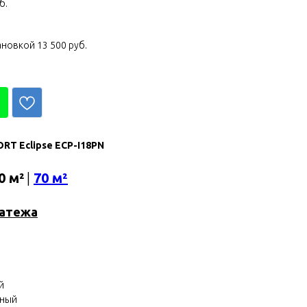
б.
ановкой 13 500 руб.
RT Eclipse ECP-I18PN
0 м²
|
70 м²
латежа
й
нный