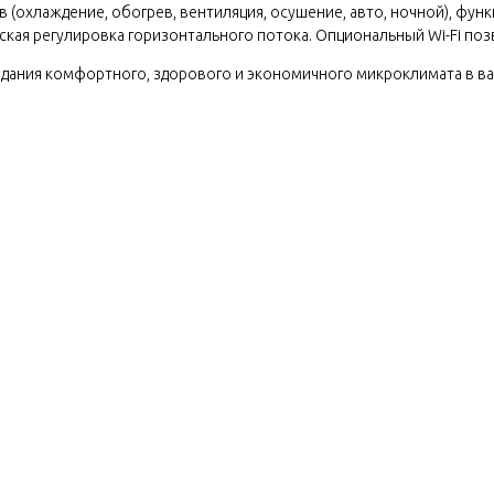
охлаждение, обогрев, вентиляция, осушение, авто, ночной), функц
ская регулировка горизонтального потока. Опциональный Wi-Fi по
оздания комфортного, здорового и экономичного микроклимата в в