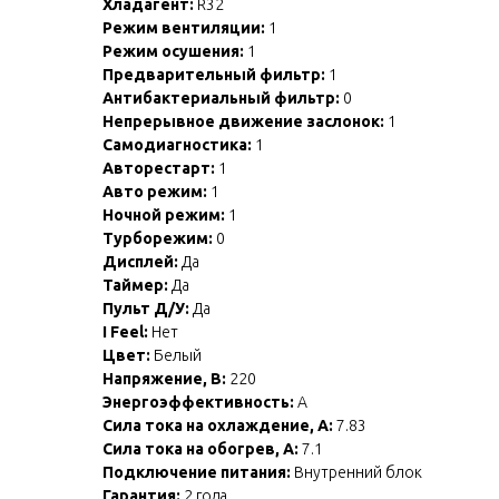
Хладагент:
R32
Режим вентиляции:
1
Режим осушения:
1
Предварительный фильтр:
1
Антибактериальный фильтр:
0
Непрерывное движение заслонок:
1
Самодиагностика:
1
Авторестарт:
1
Авто режим:
1
Ночной режим:
1
Турборежим:
0
Дисплей:
Да
Таймер:
Да
Пульт Д/У:
Да
I Feel:
Нет
Цвет:
Белый
Напряжение, В:
220
Энергоэффективность:
A
Сила тока на охлаждение, А:
7.83
Сила тока на обогрев, А:
7.1
Подключение питания:
Внутренний блок
Гарантия:
2 года