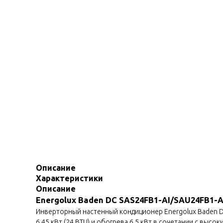
Описание
Характеристики
Описание
Energolux Baden DC SAS24FB1-AI/SAU24FB1-A
Инверторный настенный кондиционер Energolux Baden D
6.45 кВт (24 BTU) и обогрева 6.5 кВт в сочетании с в