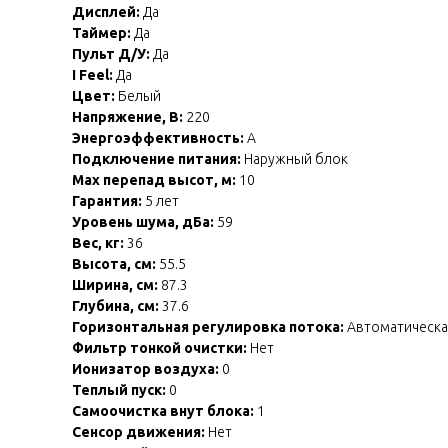
Дисплей:
Да
Таймер:
Да
Пульт Д/У:
Да
I Feel:
Да
Цвет:
Белый
Напряжение, В:
220
Энергоэффективность:
A
Подключение питания:
Наружный блок
Max перепад высот, м:
10
Гарантия:
5 лет
Уровень шума, дБа:
59
Вес, кг:
36
Высота, см:
55.5
Ширина, см:
87.3
Глубина, см:
37.6
Горизонтальная регулировка потока:
Автоматическа
Фильтр тонкой очистки:
Нет
Ионизатор воздуха:
0
Теплый пуск:
0
Самоочистка внут блока:
1
Сенсор движения:
Нет