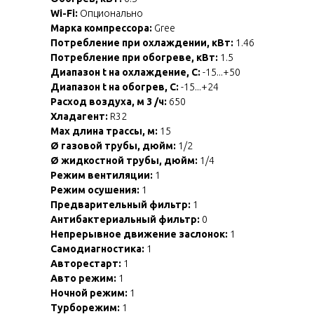
Wi-Fi:
Опционально
Марка компрессора:
Gree
Потребление при охлаждении, кВт:
1.46
Потребление при обогреве, кВт:
1.5
Диапазон t на охлаждение, С:
-15...+50
Диапазон t на обогрев, С:
-15...+24
Расход воздуха, м 3 /ч:
650
Хладагент:
R32
Max длина трассы, м:
15
Ø газовой трубы, дюйм:
1/2
Ø жидкостной трубы, дюйм:
1/4
Режим вентиляции:
1
Режим осушения:
1
Предварительный фильтр:
1
Антибактериальный фильтр:
0
Непрерывное движение заслонок:
1
Самодиагностика:
1
Авторестарт:
1
Авто режим:
1
Ночной режим:
1
Турборежим:
1