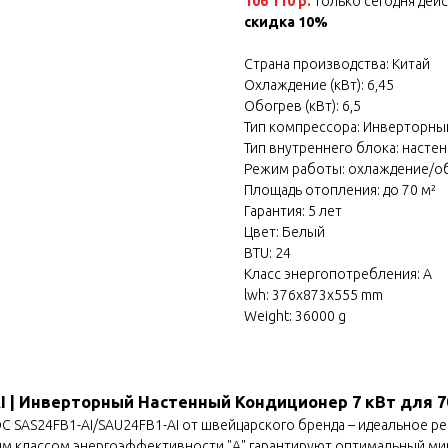
106 110 р.
только сегодня дей
скидка 10%
Страна производства: Китай
Охлаждение (кВт): 6,45
Обогрев (кВт): 6,5
Тип компрессора: Инверторны
Тип внутреннего блока: насте
Режим работы: охлаждение/о
Площадь отопления: до 70 м²
Гарантия: 5 лет
Цвет: Белый
BTU: 24
Класс энергопотребления: A
lwh: 376x873x555 mm
Weight: 36000 g
I | Инверторный Настенный Кондиционер 7 кВт для 70
C SAS24FB1-AI/SAU24FB1-AI от швейцарского бренда – идеальное р
ысоким классом энергоэффективности "А" гарантируют оптимальный 