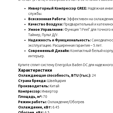
Инверторный Компрессор GREE:
Надёжная инвер
службы.
Всесезонная Работа:
Эффективен на охлаждение п
Качество Воздуха:
Предварительный и катехинов
Умное Управление:
Функция "I Feel" для точног
Таймер, Пульт Д/У.
Надежность и Функциональность:
Самодиагност
эксплуатацию. Расширенная гарантия – 5 лет.
Современный Дизайн:
Компактный белый корпус 
интерьер.
Купите сплит-систему Energolux Baden DC для надежно
Характеристики
Охлаждающая способность, BTU (тыс.):
24
Страна бренда:
Швейцария
Производитель:
Китай
Компрессор:
Инвертор
Площадь, м²:
70
Режим работы:
Охлаждение/Обогрев
Охлаждение, кВт:
6.45
Обогрев, кВт:
6.5