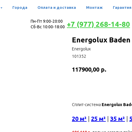
Города
Оплата и доставка
Монтаж
Гарантия
Пн-Пт 9:00-20:00
+7 (977) 268-14-80
Сб-Вс 10:00-18:00
Energolux Baden
Energolux
101352
р.
117900,00
Купить
Сплит-система
Energolux Bad
20 м²
|
25 м²
|
35 м²
|