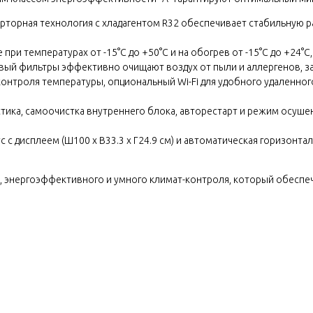
торная технология с хладагентом R32 обеспечивает стабильную раб
ри температурах от -15°C до +50°C и на обогрев от -15°C до +24°
ый фильтры эффективно очищают воздух от пыли и аллергенов, за
о контроля температуры, опциональный Wi-Fi для удобного удаленно
ика, самоочистка внутреннего блока, авторестарт и режим осуше
с дисплеем (Ш100 x В33.3 x Г24.9 см) и автоматическая горизонта
го, энергоэффективного и умного климат-контроля, который обесп