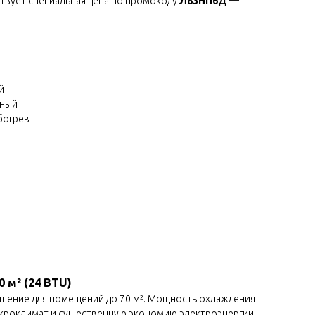
ствует специальная цена по промокоду
Л83НП6Д —
й
нный
богрев
 м² (24 BTU)
ешение для помещений до 70 м². Мощность охлаждения
микроклимат и существенную экономию электроэнергии.