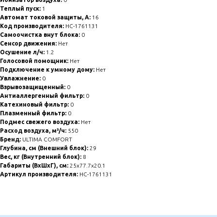
Теплый пуск:
1
Автомат токовой защиты, А:
16
Код производителя:
НС-1761131
Самоочистка внут блока:
0
Сенсор движения:
Нет
Осушение л/ч:
1.2
Голосовой помощник:
Нет
Подключение к умному дому:
Нет
Увлажнение:
0
Взрывозащищенный:
0
Антиаллергенный фильтр:
0
Катехиновый фильтр:
0
Плазменный фильтр:
0
Подмес свежего воздуха:
Нет
Расход воздуха, м³/ч:
550
Бренд:
ULTIMA COMFORT
Глубина, см (Внешний блок):
29
Вес, кг (Внутренний блок):
8
Габариты (ВхШхГ), см:
25x77.7x20.1
Артикул производителя:
НС-1761131