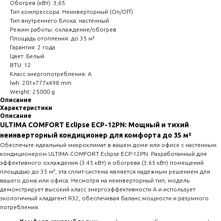
Обогрев (кВт): 3,65
Тип компрессора: Неинверторный (On/Off)
Тип внутреннего блока: настенный
Режим работы: охлаждение/обогрев
Площадь отопления: до 35 м²
Гарантия: 2 года
Цвет: Белый
BTU: 12
Класс энергопотребления: A
lwh: 201x777x498 mm
Weight: 25000 g
Описание
Характеристики
Описание
ULTIMA COMFORT Eclipse ECP-12PN: Мощный и тихий
неинверторный кондиционер для комфорта до 35 м²
Обеспечьте идеальный микроклимат в вашем доме или офисе с настенным
кондиционером ULTIMA COMFORT Eclipse ECP-12PN. Разработанный для
эффективного охлаждения (3.45 кВт) и обогрева (3.65 кВт) помещений
площадью до 35 м², эта сплит-система является надежным решением для
вашего дома или офиса. Несмотря на неинверторный тип, модель
демонстрирует высокий класс энергоэффективности A и использует
экологичный хладагент R32, обеспечивая баланс мощности и разумного
потребления.