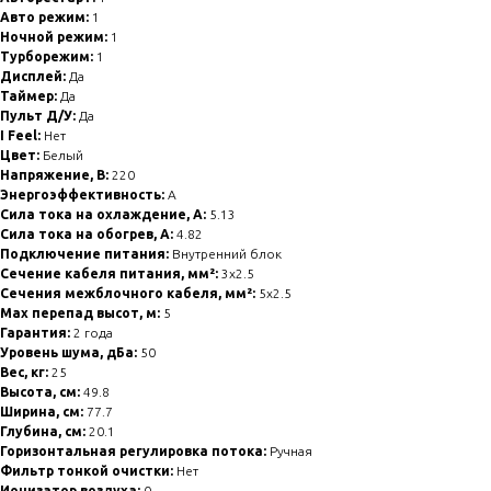
Авто режим:
1
Ночной режим:
1
Турборежим:
1
Дисплей:
Да
Таймер:
Да
Пульт Д/У:
Да
I Feel:
Нет
Цвет:
Белый
Напряжение, В:
220
Энергоэффективность:
A
Сила тока на охлаждение, А:
5.13
Сила тока на обогрев, А:
4.82
Подключение питания:
Внутренний блок
Сечение кабеля питания, мм²:
3x2.5
Сечения межблочного кабеля, мм²:
5x2.5
Max перепад высот, м:
5
Гарантия:
2 года
Уровень шума, дБа:
50
Вес, кг:
25
Высота, см:
49.8
Ширина, см:
77.7
Глубина, см:
20.1
Горизонтальная регулировка потока:
Ручная
Фильтр тонкой очистки:
Нет
Ионизатор воздуха:
0