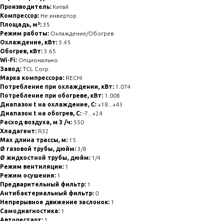
Производитель:
Китай
Компрессор:
Не инвертор
Площадь, м²:
35
Режим работы:
Охлаждение/Обогрев
Охлаждение, кВт:
3.45
Обогрев, кВт:
3.65
Wi-Fi:
Опционально
Завод:
TCL Corp.
Марка компрессора:
RECHI
Потребление при охлаждении, кВт:
1.074
Потребление при обогреве, кВт:
1.008
Диапазон t на охлаждение, С:
+18...+43
Диапазон t на обогрев, С:
-7...+24
Расход воздуха, м 3 /ч:
550
Хладагент:
R32
Max длина трассы, м:
15
Ø газовой трубы, дюйм:
3/8
Ø жидкостной трубы, дюйм:
1/4
Режим вентиляции:
1
Режим осушения:
1
Предварительный фильтр:
1
Антибактериальный фильтр:
0
Непрерывное движение заслонок:
1
Самодиагностика:
1
Авторестарт:
1