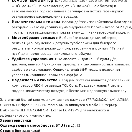
Комфорт круглый год:
Широкий диапазон рабочих температур (от
+18°C до +43°C на охлаждение, от -7°C до +24°C на обогрев) и
автоматическая горизонтальная регулировка потока гарантируют
равномерное распределение воздуха.
Исключительная тишина:
Наслаждайтесь спокойствием благодаря
рекордно низкому уровню шума внутреннего блока – всего от 27 дБа,
что является выдающимся показателем для неинверторной модели.
Многообразие режимов:
Выбирайте охлаждение, обогрев,
вентиляцию, осушение. Доступны турборежим для быстрого
результата, ночной режим для сна, авторежим и функция "Теплый
пуск" для предотвращения холодного обдува.
Удобство управления:
В комплекте интуитивный пульт Д/У,
дисплей, таймер. Функции авторестарта и самодиагностики повышают
удобство эксплуатации. Опциональный Wi-Fi модуль позволяет
управлять кондиционером со смартфона.
Надежность и качество:
Сердцем системы является долговечный
компрессор RECHI от завода TCL Corp. Предварительный фильтр
поддерживает чистоту воздуха, обеспечивая здоровую атмосферу.
Элегантный белый корпус и компактные размеры (77.7x25x20.1 см) ULTIMA
COMFORT Eclipse ECP-12PN гармонично впишутся в любой интерьер.
Выбирайте ULTIMA COMFORT Eclipse ECP-12PN для надежного и
эффективного климат-контроля.
Характеристики
Охлаждающая способность, BTU (тыс.):
12
Страна бренда:
Китай