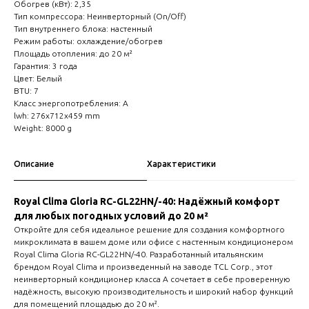
Обогрев (кВт): 2,35
Тип компрессора: Неинверторный (On/Off)
Тип внутреннего блока: настенный
Режим работы: охлаждение/обогрев
Площадь отопления: до 20 м²
Гарантия: 3 года
Цвет: Белый
BTU: 7
Класс энергопотребления: A
lwh: 276x712x459 mm
Weight: 8000 g
Описание
Характеристики
Royal Clima Gloria RC-GL22HN/-40: Надёжный комфорт
для любых погодных условий до 20 м²
Откройте для себя идеальное решение для создания комфортного
микроклимата в вашем доме или офисе с настенным кондиционером
Royal Clima Gloria RC-GL22HN/-40. Разработанный итальянским
брендом Royal Clima и произведенный на заводе TCL Corp., этот
неинверторный кондиционер класса А сочетает в себе проверенную
надёжность, высокую производительность и широкий набор функций
для помещений площадью до 20 м².