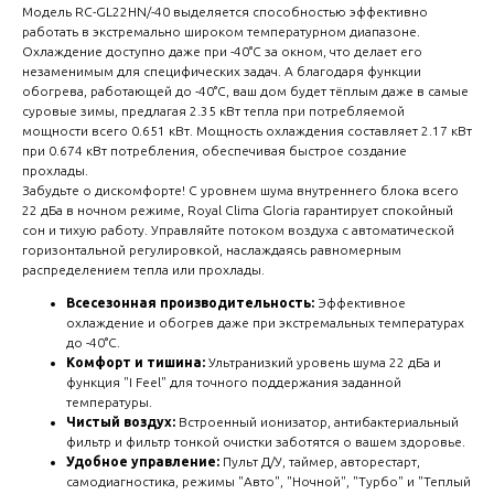
Модель RC-GL22HN/-40 выделяется способностью эффективно
работать в экстремально широком температурном диапазоне.
Охлаждение доступно даже при -40°C за окном, что делает его
незаменимым для специфических задач. А благодаря функции
обогрева, работающей до -40°C, ваш дом будет тёплым даже в самые
суровые зимы, предлагая 2.35 кВт тепла при потребляемой
мощности всего 0.651 кВт. Мощность охлаждения составляет 2.17 кВт
при 0.674 кВт потребления, обеспечивая быстрое создание
прохлады.
Забудьте о дискомфорте! С уровнем шума внутреннего блока всего
22 дБа в ночном режиме, Royal Clima Gloria гарантирует спокойный
сон и тихую работу. Управляйте потоком воздуха с автоматической
горизонтальной регулировкой, наслаждаясь равномерным
распределением тепла или прохлады.
Всесезонная производительность:
Эффективное
охлаждение и обогрев даже при экстремальных температурах
до -40°C.
Комфорт и тишина:
Ультранизкий уровень шума 22 дБа и
функция "I Feel" для точного поддержания заданной
температуры.
Чистый воздух:
Встроенный ионизатор, антибактериальный
фильтр и фильтр тонкой очистки заботятся о вашем здоровье.
Удобное управление:
Пульт Д/У, таймер, авторестарт,
самодиагностика, режимы "Авто", "Ночной", "Турбо" и "Теплый