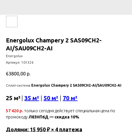
Energolux Champery 2 SAS09CH2-
AI/SAU09CH2-AI
Energolux
Артикул:
101326
63800,00
р.
Сплит-система
Energolux Champery 2 SAS09CH2-AI/SAU09CH2-AI
25 м²
|
35 м²
|
50 м²
|
70 м²
57 420 р.
только сегодня действует специальная цена по
промокоду
Л83НП6Д — скидка 10%
Долями: 15 950 ₽ × 4 платежа