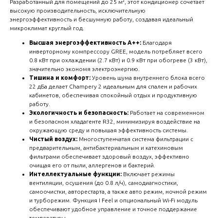
Разработанный для помещений до 25 м², этот кондиционер сочетает
высокую производительность, исключительную
энергоэффективность и бесшумную работу, создавая идеальный
микроклимат круглый год.
Высшая энергоэффективность A++:
Благодаря
инверторному компрессору GREE, модель потребляет всего
0.8 кВт при охлаждении (2.7 кВт) и 0.9 кВт при обогреве (3 кВт),
значительно экономя электроэнергию.
Тишина и комфорт:
Уровень шума внутреннего блока всего
22 дБа делает Champery 2 идеальным для спален и рабочих
кабинетов, обеспечивая спокойный отдых и продуктивную
работу.
Экологичность и безопасность:
Работает на современном
и безопасном хладагенте R32, минимизируя воздействие на
окружающую среду и повышая эффективность системы.
Чистый воздух:
Многоступенчатая система фильтрации с
предварительным, антибактериальным и катехиновым
фильтрами обеспечивает здоровый воздух, эффективно
очищая его от пыли, аллергенов и бактерий.
Интеллектуальные функции:
Включает режимы
вентиляции, осушения (до 0.8 л/ч), самодиагностики,
самоочистки, авторестарта, а также авто режим, ночной режим
и турборежим. Функция I Feel и опциональный Wi-Fi модуль
обеспечивают удобное управление и точное поддержание
температуры.