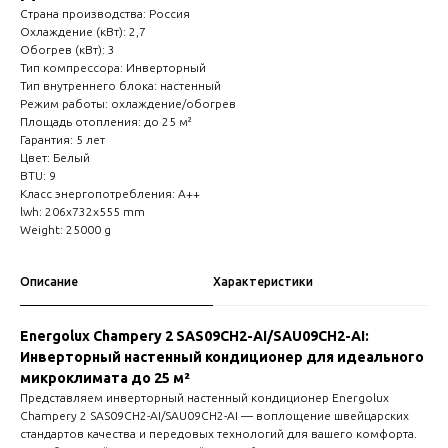
Страна производства: Россия
Охлаждение (кВт): 2,7
Обогрев (кВт): 3
Тип компрессора: Инверторный
Тип внутреннего блока: настенный
Режим работы: охлаждение/обогрев
Площадь отопления: до 25 м²
Гарантия: 5 лет
Цвет: Белый
BTU: 9
Класс энергопотребления: A++
lwh: 206x732x555 mm
Weight: 25000 g
Описание
Характеристики
Energolux Champery 2 SAS09CH2-AI/SAU09CH2-AI:
Инверторный настенный кондиционер для идеального
микроклимата до 25 м²
Представляем инверторный настенный кондиционер Energolux
Champery 2 SAS09CH2-AI/SAU09CH2-AI — воплощение швейцарских
стандартов качества и передовых технологий для вашего комфорта.