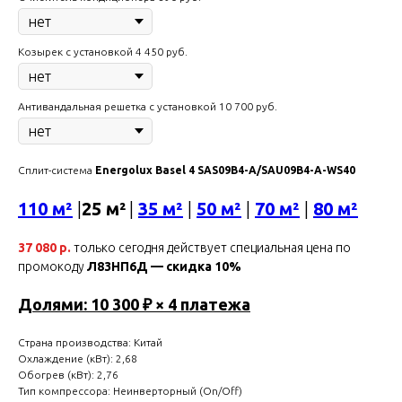
Козырек с установкой 4 450 руб.
Антивандальная решетка с установкой 10 700 руб.
Сплит-система
Energolux Basel 4 SAS09B4-A/SAU09B4-A-WS40
110 м²
|
25 м²
|
35 м²
|
50 м²
|
70 м²
|
80 м²
37 080 р.
только сегодня действует специальная цена по
промокоду
Л83НП6Д — скидка 10%
Долями: 10 300 ₽ × 4 платежа
Страна производства: Китай
Охлаждение (кВт): 2,68
Обогрев (кВт): 2,76
Тип компрессора: Неинверторный (On/Off)