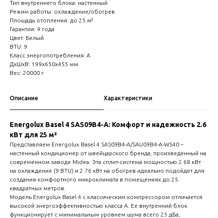
Тип внутреннего блока: настенный
Режим работы: охлаждение/обогрев
Площадь отопления: до 25 м²
Гарантия: 4 года
Цвет: Белый
BTU: 9
Класс энергопотребления: A
ДxШxВ: 199x650x455 мм
Вес: 20000 г
Описание
Характеристики
Energolux Basel 4 SAS09B4-A: Комфорт и надежность 2.6
кВт для 25 м²
Представляем Energolux Basel 4 SAS09B4-A/SAU09B4-A-WS40 –
настенный кондиционер от швейцарского бренда, произведенный на
современном заводе Midea. Эта сплит-система мощностью 2.68 кВт
на охлаждение (9 BTU) и 2.76 кВт на обогрев идеально подойдет для
создания комфортного микроклимата в помещениях до 25
квадратных метров.
Модель Energolux Basel 4 с классическим компрессором отличается
высокой энергоэффективностью класса А. Ее внутренний блок
функционирует с минимальным уровнем шума всего 23 дБа,