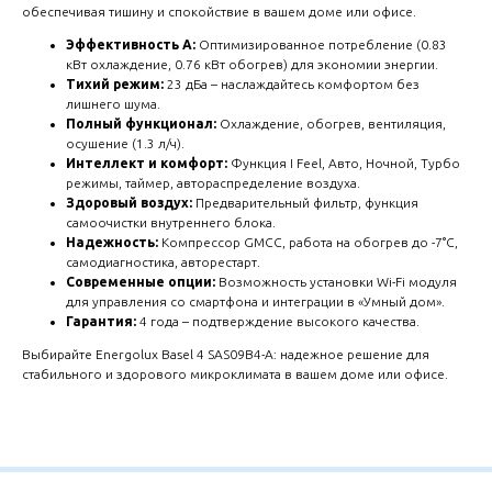
обеспечивая тишину и спокойствие в вашем доме или офисе.
Эффективность A:
Оптимизированное потребление (0.83
кВт охлаждение, 0.76 кВт обогрев) для экономии энергии.
Тихий режим:
23 дБа – наслаждайтесь комфортом без
лишнего шума.
Полный функционал:
Охлаждение, обогрев, вентиляция,
осушение (1.3 л/ч).
Интеллект и комфорт:
Функция I Feel, Авто, Ночной, Турбо
режимы, таймер, автораспределение воздуха.
Здоровый воздух:
Предварительный фильтр, функция
самоочистки внутреннего блока.
Надежность:
Компрессор GMCC, работа на обогрев до -7°C,
самодиагностика, авторестарт.
Современные опции:
Возможность установки Wi-Fi модуля
для управления со смартфона и интеграции в «Умный дом».
Гарантия:
4 года – подтверждение высокого качества.
Выбирайте Energolux Basel 4 SAS09B4-A: надежное решение для
стабильного и здорового микроклимата в вашем доме или офисе.