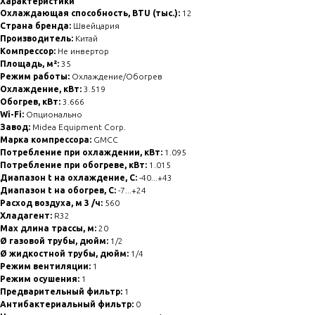
Характеристики
Охлаждающая способность, BTU (тыс.):
12
Страна бренда:
Швейцария
Производитель:
Китай
Компрессор:
Не инвертор
Площадь, м²:
35
Режим работы:
Охлаждение/Обогрев
Охлаждение, кВт:
3.519
Обогрев, кВт:
3.666
Wi-Fi:
Опционально
Завод:
Midea Equipment Corp.
Марка компрессора:
GMCC
Потребление при охлаждении, кВт:
1.095
Потребление при обогреве, кВт:
1.015
Диапазон t на охлаждение, С:
-40...+43
Диапазон t на обогрев, С:
-7...+24
Расход воздуха, м 3 /ч:
560
Хладагент:
R32
Max длина трассы, м:
20
Ø газовой трубы, дюйм:
1/2
Ø жидкостной трубы, дюйм:
1/4
Режим вентиляции:
1
Режим осушения:
1
Предварительный фильтр:
1
Антибактериальный фильтр:
0