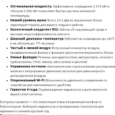
Оптимальная мощность:
Эффективное охлаждение 3.519 кВт и
обогрев 3.666 кВт позволяют быстро достичь желаемой
температуры.
Низкий уровень шума:
Всего 24.5 дБа во внутреннем блоке
гарантируют тишину для вашего отдыха и работы.
Экологичный хладагент R32:
Забота об окружающей среде и
высокая энергоэффективность класса А.
Широкий диапазон температур:
Работает на охлаждение до +43°C
и на обогрев до -7°C на улице.
Чистый и свежий воздух:
Встроенный ионизатор воздуха,
предварительный фильтр и функция самоочистки внутреннего блока.
Умные функции:
Режимы самодиагностики, авторестарта, ночной и
турборежимы, I Feel, таймер, авто режим и дисплей.
Управление потоком:
Автоматическая горизонтальная регулировка
жалюзи и непрерывное движение заслонок для равномерного
распределения воздуха.
Опциональный Wi-Fi:
Возможность удаленного управления со
смартфона для максимального удобства.
Гарантия 4 года:
Подтверждение надежности и долговечности
вашей сплит-системы.
Energolux Lausanne — это инвестиция в ваш ежедневный комфорт и
благополучие. Выберите надежность и проверенные технологии для
идеального климата круглый год.