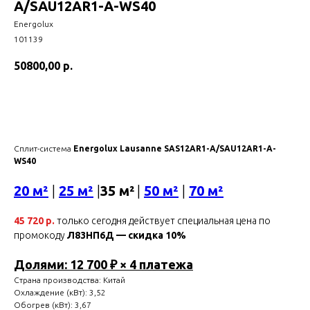
A/SAU12AR1-A-WS40
Energolux
101139
50800,00
р.
Купить
Сплит-система
Energolux Lausanne SAS12AR1-A/SAU12AR1-A-
WS40
20 м²
|
25 м²
|
35 м²
|
50 м²
|
70 м²
45 720 р.
только сегодня действует специальная цена по
промокоду
Л83НП6Д — скидка 10%
Долями: 12 700 ₽ × 4 платежа
Страна производства: Китай
Охлаждение (кВт): 3,52
Обогрев (кВт): 3,67