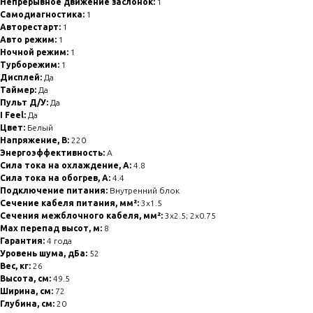
Непрерывное движение заслонок:
1
Самодиагностика:
1
Авторестарт:
1
Авто режим:
1
Ночной режим:
1
Турборежим:
1
Дисплей:
Да
Таймер:
Да
Пульт Д/У:
Да
I Feel:
Да
Цвет:
Белый
Напряжение, В:
220
Энергоэффективность:
A
Сила тока на охлаждение, А:
4.8
Сила тока на обогрев, А:
4.4
Подключение питания:
Внутренний блок
Сечение кабеля питания, мм²:
3x1.5
Сечения межблочного кабеля, мм²:
3x2.5; 2x0.75
Max перепад высот, м:
8
Гарантия:
4 года
Уровень шума, дБа:
52
Вес, кг:
26
Высота, см:
49.5
Ширина, см:
72
Глубина, см:
20