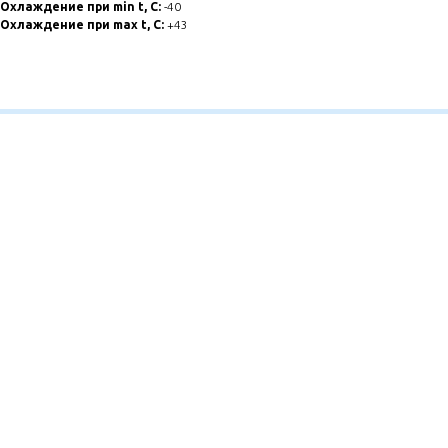
Охлаждение при min t, С:
-40
Охлаждение при max t, C:
+43