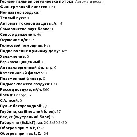
Горизонтальная регулировка потока:
Автоматическая
Фильтр тонкой очистки:
Нет
Ионизатор воздуха:
1
Теплый пуск:
0
Автомат токовой защиты, А:
16
Самоочистка внут блока:
1
Сенсор движения:
Нет
Осушение л/ч:
1.7
Голосовой помощник:
Нет
Подключение к умному дому:
Нет
Увлажнение:
0
Взрывозащищенный:
0
Антиаллергенный фильтр:
0
Катехиновый фильтр:
0
Плазменный фильтр:
0
Подмес свежего воздуха:
Нет
Расход воздуха, м³/ч:
560
Бренд:
Energolux
С Алисой:
0
Пульт беспроводной:
Да
Глубина, см (Внешний блок):
27
Вес, кг (Внутренний блок):
9
Габариты (ВхШхГ), см:
29.5x80.2x20
Обогрев при min t, C:
-7
Обогрев при max t, C:
+24