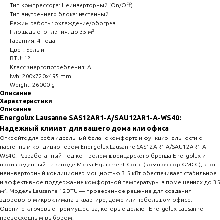
Тип компрессора: Неинверторный (On/Off)
Тип внутреннего блока: настенный
Режим работы: охлаждение/обогрев
Площадь отопления: до 35 м²
Гарантия: 4 года
Цвет: Белый
BTU: 12
Класс энергопотребления: A
lwh: 200x720x495 mm
Weight: 26000 g
Описание
Характеристики
Описание
Energolux Lausanne SAS12AR1-A/SAU12AR1-A-WS40:
Надежный климат для вашего дома или офиса
Откройте для себя идеальный баланс комфорта и функциональности с
настенным кондиционером Energolux Lausanne SAS12AR1-A/SAU12AR1-A-
WS40. Разработанный под контролем швейцарского бренда Energolux и
произведенный на заводе Midea Equipment Corp. (компрессор GMCC), этот
неинверторный кондиционер мощностью 3.5 кВт обеспечивает стабильное
и эффективное поддержание комфортной температуры в помещениях до 35
м². Модель Lausanne 12BTU — проверенное решение для создания
здорового микроклимата в квартире, доме или небольшом офисе.
Оцените ключевые преимущества, которые делают Energolux Lausanne
превосходным выбором: