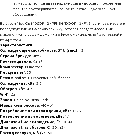
таймером, что повышает надежность и удобство. Трехлетняя
гарантия подтверждает высокое качество и долговечность
оборудования.
Выбирая Mdv Op MDSOP-12HRFN8/MDOOP-12HFN8, вы инвестируете в
передовую климатическую технику, которая создаст идеальный
микроклимат в вашем доме или офисе с максимальной экономией и
комфортом.
Характеристики
Охлаждающая способность, BTU (тыс.):
12
Страна бренда:
Китай
Производитель:
Китай
Компрессор:
Инвертор
Площадь, м²:
35
Режим работы:
Охлаждение/Обогрев
Охлаждение, кВт:
3.5
Обогрев, кВт:
4.2
Wi-Fi:
Да
Завод:
Haier Industrial Park
Марка компрессора:
HIGHLY
Потребление при охлаждении, кВт:
0.875
Потребление при обогреве, кВт:
1.1
Диапазон t на охлаждение, С:
-20...+43
Диапазон t на обогрев, С:
-20...+24
Расход воздуха, м 3 /ч:
650