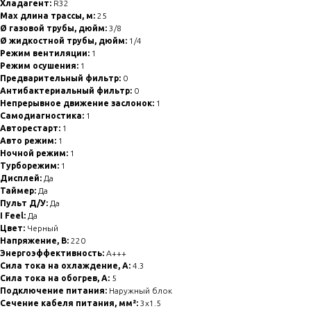
Хладагент:
R32
Max длина трассы, м:
25
Ø газовой трубы, дюйм:
3/8
Ø жидкостной трубы, дюйм:
1/4
Режим вентиляции:
1
Режим осушения:
1
Предварительный фильтр:
0
Антибактериальный фильтр:
0
Непрерывное движение заслонок:
1
Самодиагностика:
1
Авторестарт:
1
Авто режим:
1
Ночной режим:
1
Турборежим:
1
Дисплей:
Да
Таймер:
Да
Пульт Д/У:
Да
I Feel:
Да
Цвет:
Черный
Напряжение, В:
220
Энергоэффективность:
A+++
Сила тока на охлаждение, А:
4.3
Сила тока на обогрев, А:
5
Подключение питания:
Наружный блок
Сечение кабеля питания, мм²:
3x1.5