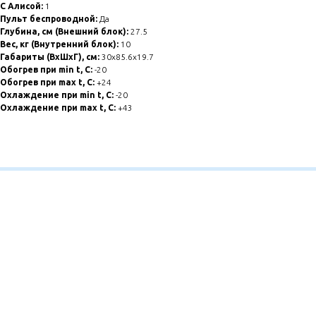
С Алисой:
1
Пульт беспроводной:
Да
Глубина, см (Внешний блок):
27.5
Вес, кг (Внутренний блок):
10
Габариты (ВхШхГ), см:
30х85.6х19.7
Обогрев при min t, C:
-20
Обогрев при max t, C:
+24
Охлаждение при min t, С:
-20
Охлаждение при max t, C:
+43