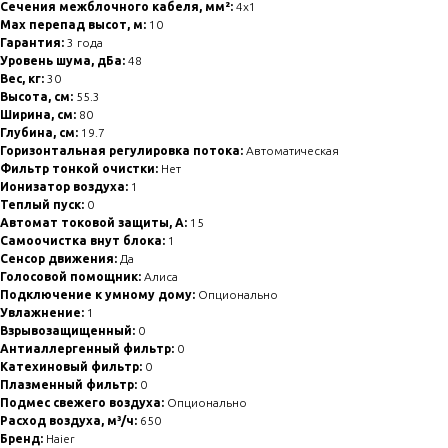
Сечения межблочного кабеля, мм²:
4x1
Max перепад высот, м:
10
Гарантия:
3 года
Уровень шума, дБа:
48
Вес, кг:
30
Высота, см:
55.3
Ширина, см:
80
Глубина, см:
19.7
Горизонтальная регулировка потока:
Автоматическая
Фильтр тонкой очистки:
Нет
Ионизатор воздуха:
1
Теплый пуск:
0
Автомат токовой защиты, А:
15
Самоочистка внут блока:
1
Сенсор движения:
Да
Голосовой помощник:
Алиса
Подключение к умному дому:
Опционально
Увлажнение:
1
Взрывозащищенный:
0
Антиаллергенный фильтр:
0
Катехиновый фильтр:
0
Плазменный фильтр:
0
Подмес свежего воздуха:
Опционально
Расход воздуха, м³/ч:
650
Бренд:
Haier