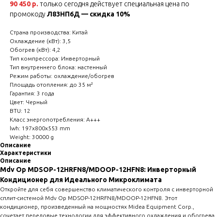
90 450 р.
только сегодня действует специальная цена по
промокоду
Л83НП6Д — скидка 10%
Страна производства: Китай
Охлаждение (кВт): 3,5
Обогрев (кВт): 4,2
Тип компрессора: Инверторный
Тип внутреннего блока: настенный
Режим работы: охлаждение/обогрев
Площадь отопления: до 35 м²
Гарантия: 3 года
Цвет: Черный
BTU: 12
Класс энергопотребления: A+++
lwh: 197x800x553 mm
Weight: 30000 g
Описание
Характеристики
Описание
Mdv Op MDSOP-12HRFN8/MDOOP-12HFN8: Инверторный
Кондиционер для Идеального Микроклимата
Откройте для себя совершенство климатического контроля с инверторной
сплит-системой Mdv Op MDSOP-12HRFN8/MDOOP-12HFN8. Этот
кондиционер, произведенный на мощностях Midea Equipment Corp.,
сочетает передовые технологии для эффективного охлаждения и обогрева