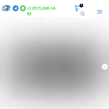
0
+7 (977) 268-14-
80