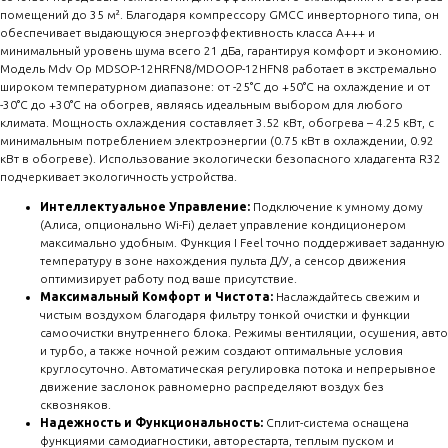
помещений до 35 м². Благодаря компрессору GMCC инверторного типа, он
обеспечивает выдающуюся энергоэффективность класса A+++ и
минимальный уровень шума всего 21 дБа, гарантируя комфорт и экономию.
Модель Mdv Op MDSOP-12HRFN8/MDOOP-12HFN8 работает в экстремально
широком температурном диапазоне: от -25°C до +50°C на охлаждение и от
-30°C до +30°C на обогрев, являясь идеальным выбором для любого
климата. Мощность охлаждения составляет 3.52 кВт, обогрева – 4.25 кВт, с
минимальным потреблением электроэнергии (0.75 кВт в охлаждении, 0.92
кВт в обогреве). Использование экологически безопасного хладагента R32
подчеркивает экологичность устройства.
Интеллектуальное Управление:
Подключение к умному дому
(Алиса, опционально Wi-Fi) делает управление кондиционером
максимально удобным. Функция I Feel точно поддерживает заданную
температуру в зоне нахождения пульта Д/У, а сенсор движения
оптимизирует работу под ваше присутствие.
Максимальный Комфорт и Чистота:
Наслаждайтесь свежим и
чистым воздухом благодаря фильтру тонкой очистки и функции
самоочистки внутреннего блока. Режимы вентиляции, осушения, авто
и турбо, а также ночной режим создают оптимальные условия
круглосуточно. Автоматическая регулировка потока и непрерывное
движение заслонок равномерно распределяют воздух без
сквозняков.
Надежность и Функциональность:
Сплит-система оснащена
функциями самодиагностики, авторестарта, теплым пуском и