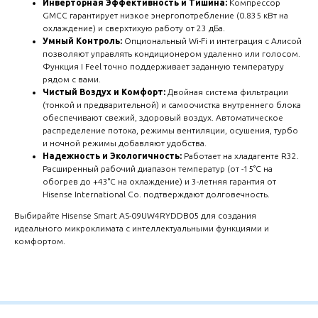
Инверторная Эффективность и Тишина:
Компрессор
GMCC гарантирует низкое энергопотребление (0.835 кВт на
охлаждение) и сверхтихую работу от 23 дБа.
Умный Контроль:
Опциональный Wi-Fi и интеграция с Алисой
позволяют управлять кондиционером удаленно или голосом.
Функция I Feel точно поддерживает заданную температуру
рядом с вами.
Чистый Воздух и Комфорт:
Двойная система фильтрации
(тонкой и предварительной) и самоочистка внутреннего блока
обеспечивают свежий, здоровый воздух. Автоматическое
распределение потока, режимы вентиляции, осушения, турбо
и ночной режимы добавляют удобства.
Надежность и Экологичность:
Работает на хладагенте R32.
Расширенный рабочий диапазон температур (от -15°C на
обогрев до +43°C на охлаждение) и 3-летняя гарантия от
Hisense International Co. подтверждают долговечность.
Выбирайте Hisense Smart AS-09UW4RYDDB05 для создания
идеального микроклимата с интеллектуальными функциями и
комфортом.