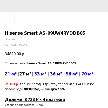
Hisense Smart AS-09UW4RYDDB05
Hisense
Артикул:
100049
34890,00
р.
Сплит-система
Hisense Smart AS-09UW4RYDDB05
21 м²
|
27 м²
|
33 м²
|
36 м²
|
56 м²
|
70 м²
31 401 р.
только сегодня действует специальная цена по
промокоду
Л83НП6Д — скидка 10%
Долями: 8 723 ₽ × 4 платежа
Страна производства: Китай