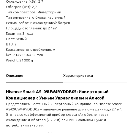
Охлаждение (кВт): 2,7
Обогрев (кВт): 2,7
Тип компрессора: Инверторный
Тип внутреннего блока: настенный
Режим работы: охлаждение/обогрев
Площадь отопления: до 27 м²
Гарантия: 3 года
Цвет: Белый
BTU: 9
Класс энергопотребления: A
lwh: 214x660x482 mm
Weight: 21000 g
Описание
Характеристики
Hisense Smart AS-09UW4RYDDB05: Инверторный
Кондиционер с Умным Управлением и Алисой
Представляем настенный инверторный кондиционер Hisense Smart
AS-09UW4RYDDB05 – идеальное решение для помещений до 27 м².
Этот высокоэффективный прибор класса «А» обеспечивает
охлаждение и обогрев (2.7 кВт) при минимальном шуме и
потреблении энергии.