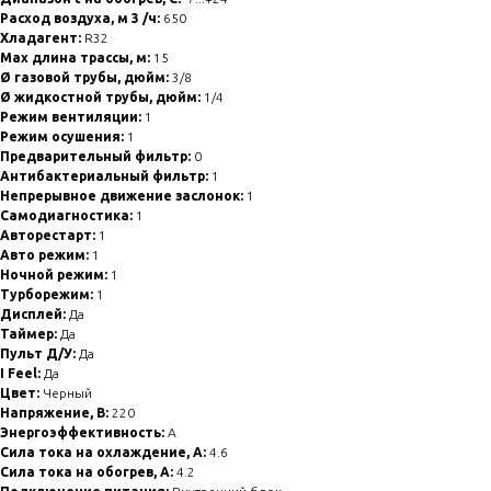
Расход воздуха, м 3 /ч:
650
Хладагент:
R32
Max длина трассы, м:
15
Ø газовой трубы, дюйм:
3/8
Ø жидкостной трубы, дюйм:
1/4
Режим вентиляции:
1
Режим осушения:
1
Предварительный фильтр:
0
Антибактериальный фильтр:
1
Непрерывное движение заслонок:
1
Самодиагностика:
1
Авторестарт:
1
Авто режим:
1
Ночной режим:
1
Турборежим:
1
Дисплей:
Да
Таймер:
Да
Пульт Д/У:
Да
I Feel:
Да
Цвет:
Черный
Напряжение, В:
220
Энергоэффективность:
A
Сила тока на охлаждение, А:
4.6
Сила тока на обогрев, А:
4.2