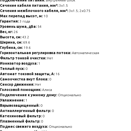
Подключение питания:
Внутренний блок
Сечение кабеля питания, мм²:
3x1.5
Сечения межблочного кабеля, мм²:
3x1.5; 2x0.75
Max перепад высот, м:
10
Гарантия:
3 года
Уровень шума, дБа:
54
Вес, кг:
26
Высота, см:
43.2
Ширина, см:
69.6
Глубина, см:
19.6
Горизонтальная регулировка потока:
Автоматическая
Фильтр тонкой очистки:
Нет
Ионизатор воздуха:
1
Теплый пуск:
0
Автомат токовой защиты, А:
16
Самоочистка внут блока:
0
Сенсор движения:
Нет
Голосовой помощник:
Алиса
Подключение к умному дому:
Опционально
Увлажнение:
1
Взрывозащищенный:
0
Антиаллергенный фильтр:
0
Катехиновый фильтр:
0
Плазменный фильтр:
0
Подмес свежего воздуха:
Опционально