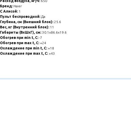
Расход воздуха, м³/ч:
650
Бренд:
Haier
С Алисой:
1
Пульт беспроводной:
Да
Глубина, см (Внешний блок):
25.6
Вес, кг (Внутренний блок):
11
Габариты (ВхШхГ), см:
30.1x86.6x19.6
Обогрев при min t, C:
-7
Обогрев при max t, C:
+24
Охлаждение при min t, С:
+18
Охлаждение при max t, C:
+43