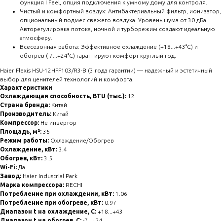
функция I Feel, опция подключения к умному дому для контроля.
Чистый и комфортный воздух: Антибактериальный фильтр, ионизатор,
опциональный подмес свежего воздуха. Уровень шума от 30 дБа.
Авторегулировка потока, ночной и турборежим создают идеальную
атмосферу.
Всесезонная работа: Эффективное охлаждение (+18...+43°C) и
обогрев (-7...+24°C) гарантируют комфорт круглый год.
Haier Flexis HSU-12HFF103/R3-B (3 года гарантии) — надежный и эстетичный
выбор для ценителей технологий и комфорта.
Характеристики
Охлаждающая способность, BTU (тыс.):
12
Страна бренда:
Китай
Производитель:
Китай
Компрессор:
Не инвертор
Площадь, м²:
35
Режим работы:
Охлаждение/Обогрев
Охлаждение, кВт:
3.4
Обогрев, кВт:
3.5
Wi-Fi:
Да
Завод:
Haier Industrial Park
Марка компрессора:
RECHI
Потребление при охлаждении, кВт:
1.06
Потребление при обогреве, кВт:
0.97
Диапазон t на охлаждение, С:
+18...+43
Диапазон t на обогрев, С:
-7...+24