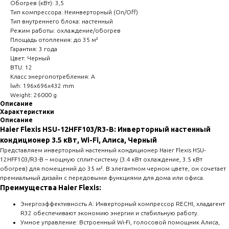
Обогрев (кВт): 3,5
Тип компрессора: Неинверторный (On/Off)
Тип внутреннего блока: настенный
Режим работы: охлаждение/обогрев
Площадь отопления: до 35 м²
Гарантия: 3 года
Цвет: Черный
BTU: 12
Класс энергопотребления: A
lwh: 196x696x432 mm
Weight: 26000 g
Описание
Характеристики
Описание
Haier Flexis HSU-12HFF103/R3-B: Инверторный настенный
кондиционер 3.5 кВт, Wi-Fi, Алиса, Черный
Представляем инверторный настенный кондиционер Haier Flexis HSU-
12HFF103/R3-B – мощную сплит-систему (3.4 кВт охлаждение, 3.5 кВт
обогрев) для помещений до 35 м². В элегантном черном цвете, он сочетает
премиальный дизайн с передовыми функциями для дома или офиса.
Преимущества Haier Flexis:
Энергоэффективность А: Инверторный компрессор RECHI, хладагент
R32 обеспечивают экономию энергии и стабильную работу.
Умное управление: Встроенный Wi-Fi, голосовой помощник Алиса,