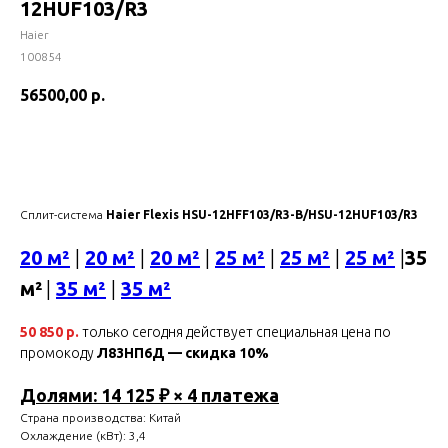
12HUF103/R3
Haier
100854
56500,00
р.
Купить
Сплит-система
Haier Flexis HSU-12HFF103/R3-B/HSU-12HUF103/R3
20 м²
|
20 м²
|
20 м²
|
25 м²
|
25 м²
|
25 м²
|
35
м²
|
35 м²
|
35 м²
50 850 р.
только сегодня действует специальная цена по
промокоду
Л83НП6Д — скидка 10%
Долями: 14 125 ₽ × 4 платежа
Страна производства: Китай
Охлаждение (кВт): 3,4