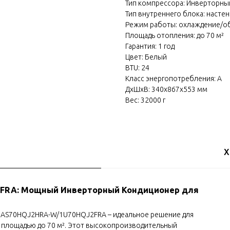
Тип компрессора: Инверторны
Тип внутреннего блока: насте
Режим работы: охлаждение/о
Площадь отопления: до 70 м²
Гарантия: 1 год
Цвет: Белый
BTU: 24
Класс энергопотребления: A
ДxШxВ: 340x867x553 мм
Вес: 32000 г
Х
2FRA: Мощный Инверторный Кондиционер для
m AS70HQJ2HRA-W/1U70HQJ2FRA – идеальное решение для
 площадью до 70 м². Этот высокопроизводительный