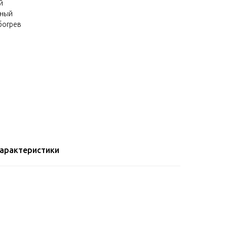
й
нный
богрев
арактеристики