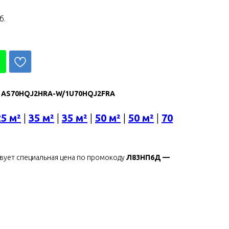
б.
m AS70HQJ2HRA-W/1U70HQJ2FRA
25 м²
|
35 м²
|
35 м²
|
50 м²
|
50 м²
|
70
твует специальная цена по промокоду
Л83НП6Д —