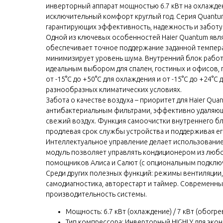
инверторный аппарат мощностью 6.7 кВт на охлаждени
исключительный комфорт круглый год. Серия Quantum
гарантирующих эффективность, надежность и заботу
Одной из ключевых особенностей Haier Quantum явл
обеспечивает точное поддержание заданной температ
минимизирует уровень шума. Внутренний блок работае
идеальным выбором для спален, гостиных и офисов,
от -15°C до +50°C для охлаждения и от -15°C до +24°
разнообразных климатических условиях.
Забота о качестве воздуха – приоритет для Haier Qu
антибактериальным фильтрами, эффективно удаляющи
свежий воздух. Функция самоочистки внутреннего бл
продлевая срок службы устройства и поддерживая ег
Интеллектуальное управление делает использование
модуль позволяет управлять кондиционером из любо
помощников Алиса и Салют (с опциональным подключ
Среди других полезных функций: режимы вентиляции,
самодиагностика, авторестарт и таймер. Современны
производительность системы.
Мощность: 6.7 кВт (охлаждение) / 7 кВт (обогре
Тип компрессора: Инверторный HIGHLY для эко