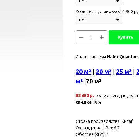
Козырек с установкой 4 900 ру
Купить
Сплит-система
Haier Quantu
20 м²
|
20 м²
|
25 м²
|
м²
|
70 м²
88 650 р.
только сегодня дейс
скидка 10%
Страна производства: Китай
Охлаждение (кВт): 6,7
Обогрев (кВт): 7