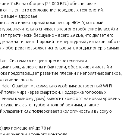
е и 7 кВт на обогрев (24 000 BTU) обеспечивает
 от Haier – это воплощение передовых технологий,
 о вашем здоровье.
яется его инверторный компрессор HIGHLY, который
уры, значительно снижает энергопотребление (класс A) и
т практически бесшумно – всего 29 дБа, что делает его
 где важна тишина. Широкий температурный диапазон работы
C для обогрева позволяет использовать кондиционер в самых
antum. Система оснащена предварительным и
ми пыль, аллергены и бактерии, обеспечивая чистый и
ока предотвращает развитие плесени и неприятных запахов,
о гигиеничность.
 Haier Quantum максимально удобным: встроенный Wi-Fi
й точки мира через смартфон. Поддержка голосовых
ением к умному дому) выводит комфорт на новый уровень.
 осушения, авто, турбо и ночной режимы, а также
й хладагент R32 подчеркивает экологичность и высокую
в) для помещений до 70 м²
номии энергии и точного контроля