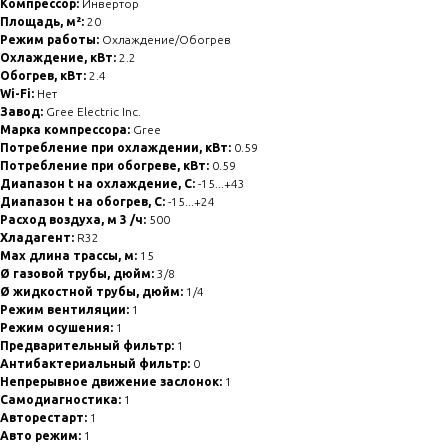
Компрессор:
Инвертор
Площадь, м²:
20
Режим работы:
Охлаждение/Обогрев
Охлаждение, кВт:
2.2
Обогрев, кВт:
2.4
Wi-Fi:
Нет
Завод:
Gree Electric Inc.
Марка компрессора:
Gree
Потребление при охлаждении, кВт:
0.59
Потребление при обогреве, кВт:
0.59
Диапазон t на охлаждение, С:
-15...+43
Диапазон t на обогрев, С:
-15...+24
Расход воздуха, м 3 /ч:
500
Хладагент:
R32
Max длина трассы, м:
15
Ø газовой трубы, дюйм:
3/8
Ø жидкостной трубы, дюйм:
1/4
Режим вентиляции:
1
Режим осушения:
1
Предварительный фильтр:
1
Антибактериальный фильтр:
0
Непрерывное движение заслонок:
1
Самодиагностика:
1
Авторестарт:
1
Авто режим:
1