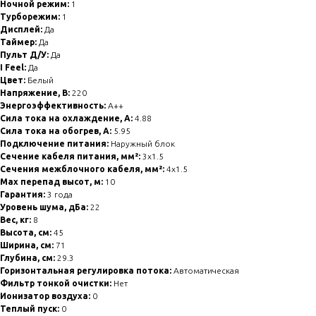
Ночной режим:
1
Турборежим:
1
Дисплей:
Да
Таймер:
Да
Пульт Д/У:
Да
I Feel:
Да
Цвет:
Белый
Напряжение, В:
220
Энергоэффективность:
A++
Сила тока на охлаждение, А:
4.88
Сила тока на обогрев, А:
5.95
Подключение питания:
Наружный блок
Сечение кабеля питания, мм²:
3x1.5
Сечения межблочного кабеля, мм²:
4x1.5
Max перепад высот, м:
10
Гарантия:
3 года
Уровень шума, дБа:
22
Вес, кг:
8
Высота, см:
45
Ширина, см:
71
Глубина, см:
29.3
Горизонтальная регулировка потока:
Автоматическая
Фильтр тонкой очистки:
Нет
Ионизатор воздуха:
0
Теплый пуск:
0