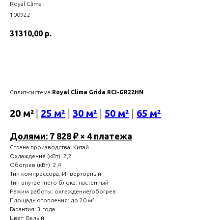
Royal Clima
100922
31310,00
р.
Купить
Сплит-система
Royal Clima Grida RCI-GR22HN
20 м²
|
25 м²
|
30 м²
|
50 м²
|
65 м²
Долями: 7 828 ₽ × 4 платежа
Страна производства: Китай
Охлаждение (кВт): 2,2
Обогрев (кВт): 2,4
Тип компрессора: Инверторный
Тип внутреннего блока: настенный
Режим работы: охлаждение/обогрев
Площадь отопления: до 20 м²
Гарантия: 3 года
Цвет: Белый