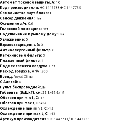
Автомат токовой защиты, А:
10
Код производителя:
НС-1447733/НС-1447735
Самоочистка внут блока:
1
Сенсор движения:
Нет
Осушение л/ч:
0.6
Голосовой помощник:
Нет
Подключение к умному дому:
Нет
Увлажнение:
0
Взрывозащищенный:
0
Антиаллергенный фильтр:
0
Катехиновый фильтр:
0
Плазменный фильтр:
1
Подмес свежего воздуха:
Нет
Расход воздуха, м³/ч:
500
Бренд:
Royal Clima
С Алисой:
0
Пульт беспроводной:
Да
Габариты (ВхШхГ), см:
25.1x69.6x19
Обогрев при min t, C:
-15
Обогрев при max t, C:
+24
Охлаждение при min t, С:
-15
Охлаждение при max t, C:
+43
Артикул производителя:
НС-1447733/НС-1447735