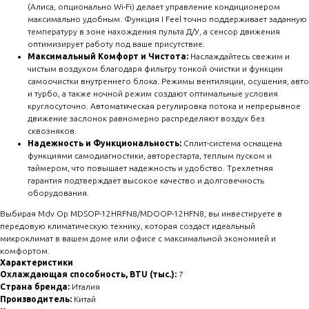
(Алиса, опционально Wi-Fi) делает управление кондиционером
максимально удобным. Функция I Feel точно поддерживает заданную
температуру в зоне нахождения пульта Д/У, а сенсор движения
оптимизирует работу под ваше присутствие.
Максимальный Комфорт и Чистота:
Наслаждайтесь свежим и
чистым воздухом благодаря фильтру тонкой очистки и функции
самоочистки внутреннего блока. Режимы вентиляции, осушения, авто
и турбо, а также ночной режим создают оптимальные условия
круглосуточно. Автоматическая регулировка потока и непрерывное
движение заслонок равномерно распределяют воздух без
сквозняков.
Надежность и Функциональность:
Сплит-система оснащена
функциями самодиагностики, авторестарта, теплым пуском и
таймером, что повышает надежность и удобство. Трехлетняя
гарантия подтверждает высокое качество и долговечность
оборудования.
Выбирая Mdv Op MDSOP-12HRFN8/MDOOP-12HFN8, вы инвестируете в
передовую климатическую технику, которая создаст идеальный
микроклимат в вашем доме или офисе с максимальной экономией и
комфортом.
Характеристики
Охлаждающая способность, BTU (тыс.):
7
Страна бренда:
Италия
Производитель:
Китай