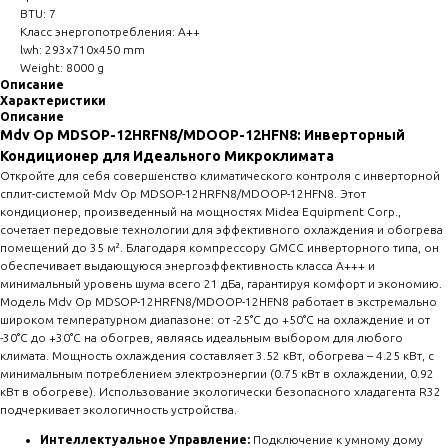
BTU: 7
Класс энергопотребления: A++
lwh: 293x710x450 mm
Weight: 8000 g
Описание
Характеристики
Описание
Mdv Op MDSOP-12HRFN8/MDOOP-12HFN8: Инверторный
Кондиционер для Идеального Микроклимата
Откройте для себя совершенство климатического контроля с инверторной
сплит-системой Mdv Op MDSOP-12HRFN8/MDOOP-12HFN8. Этот
кондиционер, произведенный на мощностях Midea Equipment Corp.,
сочетает передовые технологии для эффективного охлаждения и обогрева
помещений до 35 м². Благодаря компрессору GMCC инверторного типа, он
обеспечивает выдающуюся энергоэффективность класса A+++ и
минимальный уровень шума всего 21 дБа, гарантируя комфорт и экономию.
Модель Mdv Op MDSOP-12HRFN8/MDOOP-12HFN8 работает в экстремально
широком температурном диапазоне: от -25°C до +50°C на охлаждение и от
-30°C до +30°C на обогрев, являясь идеальным выбором для любого
климата. Мощность охлаждения составляет 3.52 кВт, обогрева – 4.25 кВт, с
минимальным потреблением электроэнергии (0.75 кВт в охлаждении, 0.92
кВт в обогреве). Использование экологически безопасного хладагента R32
подчеркивает экологичность устройства.
Интеллектуальное Управление:
Подключение к умному дому