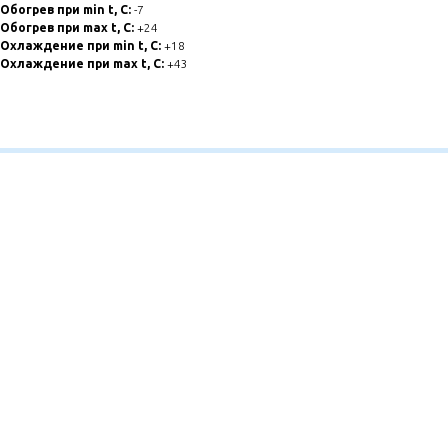
Обогрев при min t, C:
-7
Обогрев при max t, C:
+24
Охлаждение при min t, С:
+18
Охлаждение при max t, C:
+43