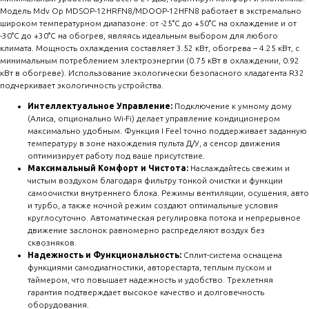
Модель Mdv Op MDSOP-12HRFN8/MDOOP-12HFN8 работает в экстремально
широком температурном диапазоне: от -25°C до +50°C на охлаждение и от
-30°C до +30°C на обогрев, являясь идеальным выбором для любого
климата. Мощность охлаждения составляет 3.52 кВт, обогрева – 4.25 кВт, с
минимальным потреблением электроэнергии (0.75 кВт в охлаждении, 0.92
кВт в обогреве). Использование экологически безопасного хладагента R32
подчеркивает экологичность устройства.
Интеллектуальное Управление:
Подключение к умному дому
(Алиса, опционально Wi-Fi) делает управление кондиционером
максимально удобным. Функция I Feel точно поддерживает заданную
температуру в зоне нахождения пульта Д/У, а сенсор движения
оптимизирует работу под ваше присутствие.
Максимальный Комфорт и Чистота:
Наслаждайтесь свежим и
чистым воздухом благодаря фильтру тонкой очистки и функции
самоочистки внутреннего блока. Режимы вентиляции, осушения, авто
и турбо, а также ночной режим создают оптимальные условия
круглосуточно. Автоматическая регулировка потока и непрерывное
движение заслонок равномерно распределяют воздух без
сквозняков.
Надежность и Функциональность:
Сплит-система оснащена
функциями самодиагностики, авторестарта, теплым пуском и
таймером, что повышает надежность и удобство. Трехлетняя
гарантия подтверждает высокое качество и долговечность
оборудования.