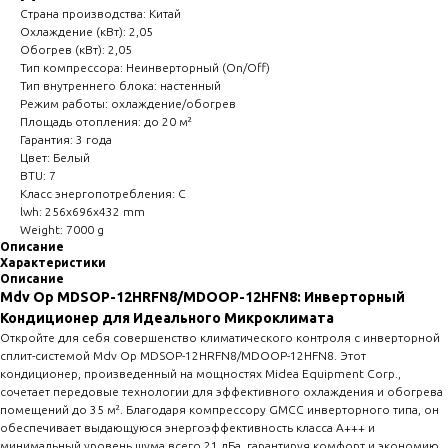
Страна производства: Китай
Охлаждение (кВт): 2,05
Обогрев (кВт): 2,05
Тип компрессора: Неинверторный (On/Off)
Тип внутреннего блока: настенный
Режим работы: охлаждение/обогрев
Площадь отопления: до 20 м²
Гарантия: 3 года
Цвет: Белый
BTU: 7
Класс энергопотребления: C
lwh: 256x696x432 mm
Weight: 7000 g
Описание
Характеристики
Описание
Mdv Op MDSOP-12HRFN8/MDOOP-12HFN8: Инверторный
Кондиционер для Идеального Микроклимата
Откройте для себя совершенство климатического контроля с инверторной
сплит-системой Mdv Op MDSOP-12HRFN8/MDOOP-12HFN8. Этот
кондиционер, произведенный на мощностях Midea Equipment Corp.,
сочетает передовые технологии для эффективного охлаждения и обогрева
помещений до 35 м². Благодаря компрессору GMCC инверторного типа, он
обеспечивает выдающуюся энергоэффективность класса A+++ и
минимальный уровень шума всего 21 дБа, гарантируя комфорт и экономию.