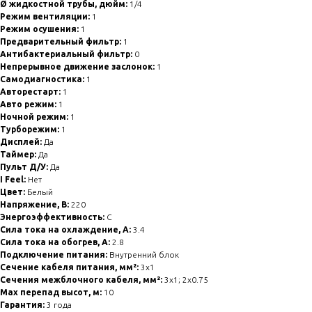
Ø жидкостной трубы, дюйм:
1/4
Режим вентиляции:
1
Режим осушения:
1
Предварительный фильтр:
1
Антибактериальный фильтр:
0
Непрерывное движение заслонок:
1
Самодиагностика:
1
Авторестарт:
1
Авто режим:
1
Ночной режим:
1
Турборежим:
1
Дисплей:
Да
Таймер:
Да
Пульт Д/У:
Да
I Feel:
Нет
Цвет:
Белый
Напряжение, В:
220
Энергоэффективность:
C
Сила тока на охлаждение, А:
3.4
Сила тока на обогрев, А:
2.8
Подключение питания:
Внутренний блок
Сечение кабеля питания, мм²:
3x1
Сечения межблочного кабеля, мм²:
3x1; 2x0.75
Max перепад высот, м:
10
Гарантия:
3 года