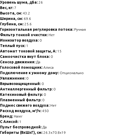
Уровень шума, дБа:
26
Вес, кг:
7
Высота, см:
43.2
Ширина, см:
69.6
Глубина, см:
25.6
Горизонтальная регулировка потока:
Ручная
Фильтр тонкой очистки:
Нет
Ионизатор воздуха:
0
Теплый пуск:
1
Автомат токовой защиты, А:
15
Самоочистка внут блока:
0
Сенсор движения:
Да
Голосовой помощник:
Алиса
Подключение к умному дому:
Опционально
Увлажнение:
0
Взрывозащищенный:
0
Антиаллергенный фильтр:
0
Катехиновый фильтр:
0
Плазменный фильтр:
0
Подмес свежего воздуха:
Нет
Расход воздуха, м³/ч:
450
Бренд:
Haier
С Алисой:
1
Пульт беспроводной:
Да
Габариты (ВхШхГ), см:
26.3x70.8x19