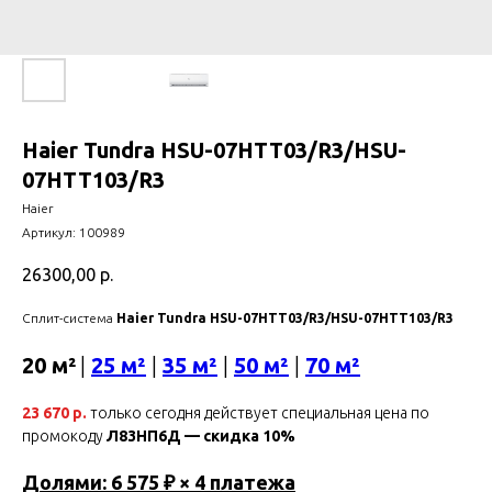
Haier Tundra HSU-07HTT03/R3/HSU-
07HTT103/R3
Haier
Артикул:
100989
26300,00
р.
Сплит-система
Haier Tundra HSU-07HTT03/R3/HSU-07HTT103/R3
20 м²
|
25 м²
|
35 м²
|
50 м²
|
70 м²
23 670 р.
только сегодня действует специальная цена по
промокоду
Л83НП6Д — скидка 10%
Долями: 6 575 ₽ × 4 платежа