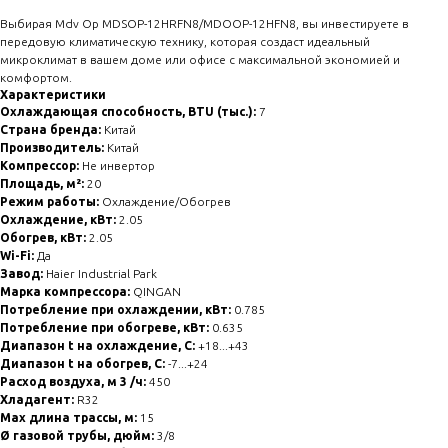
Выбирая Mdv Op MDSOP-12HRFN8/MDOOP-12HFN8, вы инвестируете в
передовую климатическую технику, которая создаст идеальный
микроклимат в вашем доме или офисе с максимальной экономией и
комфортом.
Характеристики
Охлаждающая способность, BTU (тыс.):
7
Страна бренда:
Китай
Производитель:
Китай
Компрессор:
Не инвертор
Площадь, м²:
20
Режим работы:
Охлаждение/Обогрев
Охлаждение, кВт:
2.05
Обогрев, кВт:
2.05
Wi-Fi:
Да
Завод:
Haier Industrial Park
Марка компрессора:
QINGAN
Потребление при охлаждении, кВт:
0.785
Потребление при обогреве, кВт:
0.635
Диапазон t на охлаждение, С:
+18...+43
Диапазон t на обогрев, С:
-7...+24
Расход воздуха, м 3 /ч:
450
Хладагент:
R32
Max длина трассы, м:
15
Ø газовой трубы, дюйм:
3/8