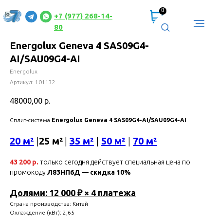
0
+7 (977) 268-14-
80
Energolux Geneva 4 SAS09G4-
AI/SAU09G4-AI
Energolux
Артикул:
101132
48000,00
р.
Сплит-система
Energolux Geneva 4 SAS09G4-AI/SAU09G4-AI
20 м²
|
25 м²
|
35 м²
|
50 м²
|
70 м²
43 200 р.
только сегодня действует специальная цена по
промокоду
Л83НП6Д — скидка 10%
Долями: 12 000 ₽ × 4 платежа
Страна производства: Китай
Охлаждение (кВт): 2,65