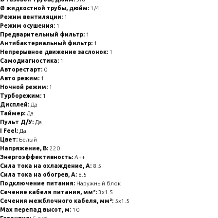
Ø жидкостной трубы, дюйм:
1/4
Режим вентиляции:
1
Режим осушения:
1
Предварительный фильтр:
1
Антибактериальный фильтр:
1
Непрерывное движение заслонок:
1
Самодиагностика:
1
Авторестарт:
0
Авто режим:
1
Ночной режим:
1
Турборежим:
1
Дисплей:
Да
Таймер:
Да
Пульт Д/У:
Да
I Feel:
Да
Цвет:
Белый
Напряжение, В:
220
Энергоэффективность:
A++
Сила тока на охлаждение, А:
8.5
Сила тока на обогрев, А:
8.5
Подключение питания:
Наружный блок
Сечение кабеля питания, мм²:
3x1.5
Сечения межблочного кабеля, мм²:
5x1.5
Max перепад высот, м:
10