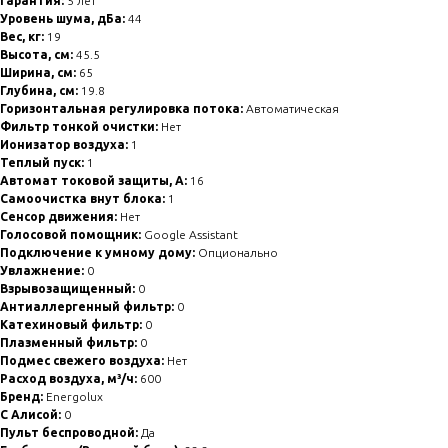
Гарантия:
5 лет
Уровень шума, дБа:
44
Вес, кг:
19
Высота, см:
45.5
Ширина, см:
65
Глубина, см:
19.8
Горизонтальная регулировка потока:
Автоматическая
Фильтр тонкой очистки:
Нет
Ионизатор воздуха:
1
Теплый пуск:
1
Автомат токовой защиты, А:
16
Самоочистка внут блока:
1
Сенсор движения:
Нет
Голосовой помощник:
Google Assistant
Подключение к умному дому:
Опционально
Увлажнение:
0
Взрывозащищенный:
0
Антиаллергенный фильтр:
0
Катехиновый фильтр:
0
Плазменный фильтр:
0
Подмес свежего воздуха:
Нет
Расход воздуха, м³/ч:
600
Бренд:
Energolux
С Алисой:
0
Пульт беспроводной:
Да