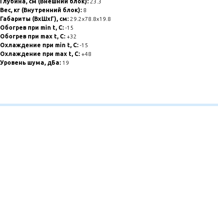
Глубина, см (Внешний блок):
23.3
Вес, кг (Внутренний блок):
8
Габариты (ВхШхГ), см:
29.2x78.8x19.8
Обогрев при min t, C:
-15
Обогрев при max t, C:
+32
Охлаждение при min t, С:
-15
Охлаждение при max t, C:
+48
Уровень шума, дБа:
19