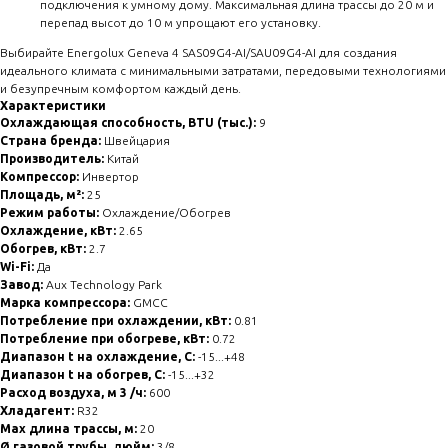
подключения к умному дому. Максимальная длина трассы до 20 м и
перепад высот до 10 м упрощают его установку.
Выбирайте Energolux Geneva 4 SAS09G4-AI/SAU09G4-AI для создания
идеального климата с минимальными затратами, передовыми технологиями
и безупречным комфортом каждый день.
Характеристики
Охлаждающая способность, BTU (тыс.):
9
Страна бренда:
Швейцария
Производитель:
Китай
Компрессор:
Инвертор
Площадь, м²:
25
Режим работы:
Охлаждение/Обогрев
Охлаждение, кВт:
2.65
Обогрев, кВт:
2.7
Wi-Fi:
Да
Завод:
Aux Technology Park
Марка компрессора:
GMCC
Потребление при охлаждении, кВт:
0.81
Потребление при обогреве, кВт:
0.72
Диапазон t на охлаждение, С:
-15...+48
Диапазон t на обогрев, С:
-15...+32
Расход воздуха, м 3 /ч:
600
Хладагент:
R32
Max длина трассы, м:
20
Ø газовой трубы, дюйм:
3/8