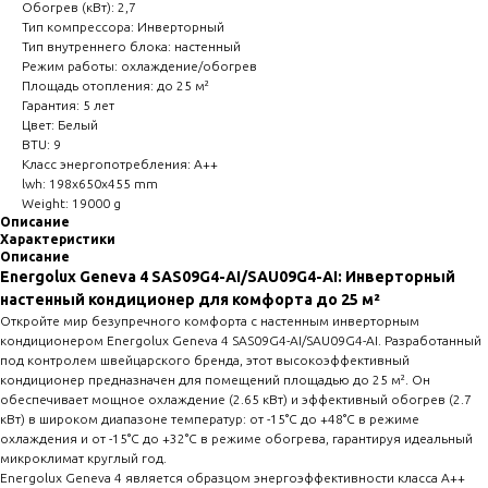
Обогрев (кВт): 2,7
Тип компрессора: Инверторный
Тип внутреннего блока: настенный
Режим работы: охлаждение/обогрев
Площадь отопления: до 25 м²
Гарантия: 5 лет
Цвет: Белый
BTU: 9
Класс энергопотребления: A++
lwh: 198x650x455 mm
Weight: 19000 g
Описание
Характеристики
Описание
Energolux Geneva 4 SAS09G4-AI/SAU09G4-AI: Инверторный
настенный кондиционер для комфорта до 25 м²
Откройте мир безупречного комфорта с настенным инверторным
кондиционером Energolux Geneva 4 SAS09G4-AI/SAU09G4-AI. Разработанный
под контролем швейцарского бренда, этот высокоэффективный
кондиционер предназначен для помещений площадью до 25 м². Он
обеспечивает мощное охлаждение (2.65 кВт) и эффективный обогрев (2.7
кВт) в широком диапазоне температур: от -15°C до +48°C в режиме
охлаждения и от -15°C до +32°C в режиме обогрева, гарантируя идеальный
микроклимат круглый год.
Energolux Geneva 4 является образцом энергоэффективности класса A++