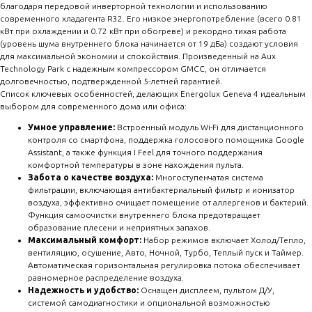
благодаря передовой инверторной технологии и использованию
современного хладагента R32. Его низкое энергопотребление (всего 0.81
кВт при охлаждении и 0.72 кВт при обогреве) и рекордно тихая работа
(уровень шума внутреннего блока начинается от 19 дБа) создают условия
для максимальной экономии и спокойствия. Произведенный на Aux
Technology Park с надежным компрессором GMCC, он отличается
долговечностью, подтвержденной 5-летней гарантией.
Список ключевых особенностей, делающих Energolux Geneva 4 идеальным
выбором для современного дома или офиса:
Умное управление:
Встроенный модуль Wi-Fi для дистанционного
контроля со смартфона, поддержка голосового помощника Google
Assistant, а также функция I Feel для точного поддержания
комфортной температуры в зоне нахождения пульта.
Забота о качестве воздуха:
Многоступенчатая система
фильтрации, включающая антибактериальный фильтр и ионизатор
воздуха, эффективно очищает помещение от аллергенов и бактерий.
Функция самоочистки внутреннего блока предотвращает
образование плесени и неприятных запахов.
Максимальный комфорт:
Набор режимов включает Холод/Тепло,
вентиляцию, осушение, Авто, Ночной, Турбо, Теплый пуск и Таймер.
Автоматическая горизонтальная регулировка потока обеспечивает
равномерное распределение воздуха.
Надежность и удобство:
Оснащен дисплеем, пультом Д/У,
системой самодиагностики и опциональной возможностью