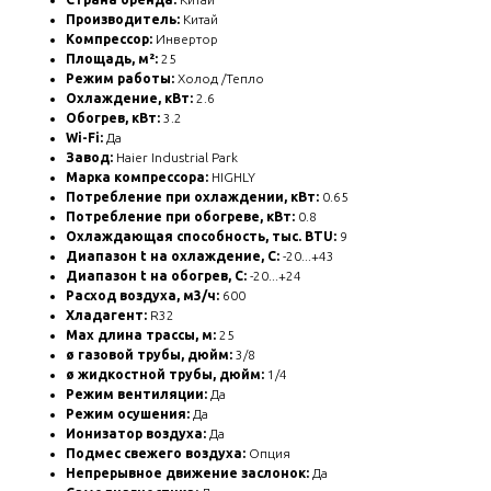
Производитель:
Китай
Компрессор:
Инвертор
Площадь, м²:
25
Режим работы:
Холод /Тепло
Охлаждение, кВт:
2.6
Обогрев, кВт:
3.2
Wi-Fi:
Да
Завод:
Haier Industrial Park
Марка компрессора:
HIGHLY
Потребление при охлаждении, кВт:
0.65
Потребление при обогреве, кВт:
0.8
Охлаждающая способность, тыс. BTU:
9
Диапазон t на охлаждение, С:
-20...+43
Диапазон t на обогрев, С:
-20...+24
Расход воздуха, м3/ч:
600
Хладагент:
R32
Max длина трассы, м:
25
ø газовой трубы, дюйм:
3/8
ø жидкостной трубы, дюйм:
1/4
Режим вентиляции:
Да
Режим осушения:
Да
Ионизатор воздуха:
Да
Подмес свежего воздуха:
Опция
Непрерывное движение заслонок:
Да