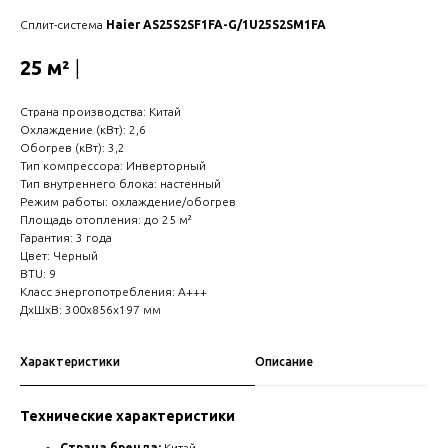
Сплит-система
Haier AS25S2SF1FA-G/1U25S2SM1FA
25 м²
|
Страна производства: Китай
Охлаждение (кВт): 2,6
Обогрев (кВт): 3,2
Тип компрессора: Инверторный
Тип внутреннего блока: настенный
Режим работы: охлаждение/обогрев
Площадь отопления: до 25 м²
Гарантия: 3 года
Цвет: Черный
BTU: 9
Класс энергопотребления: A+++
ДxШxВ: 300x856x197 мм
Характеристики
Описание
Технические характеристики
Страна бренда:
Китай