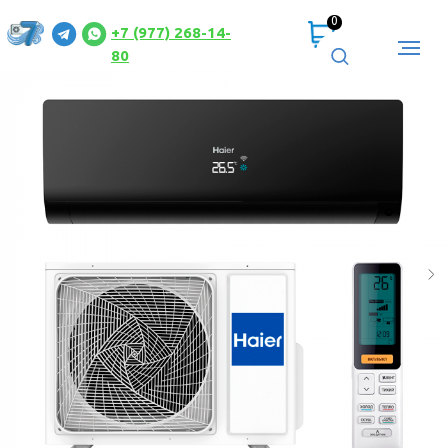
0
+7 (977) 268-14-
80