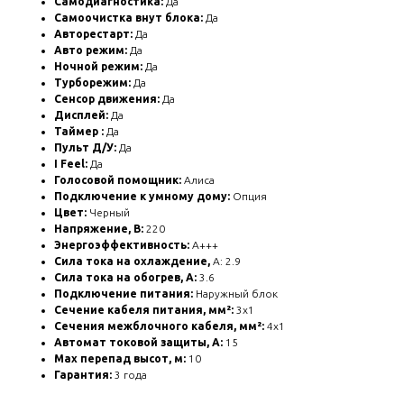
Самодиагностика:
Да
Самоочистка внут блока:
Да
Авторестарт:
Да
Авто режим:
Да
Ночной режим:
Да
Турборежим:
Да
Сенсор движения:
Да
Дисплей:
Да
Таймер :
Да
Пульт Д/У:
Да
I Feel:
Да
Голосовой помощник:
Алиса
Подключение к умному дому:
Опция
Цвет:
Черный
Напряжение, В:
220
Энергоэффективность:
A+++
Сила тока на охлаждение,
А: 2.9
Сила тока на обогрев, А:
3.6
Подключение питания:
Наружный блок
Сечение кабеля питания, мм²:
3x1
Сечения межблочного кабеля, мм²:
4x1
Автомат токовой защиты, А:
15
Max перепад высот, м:
10
Гарантия:
3 года