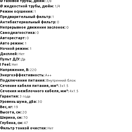
Ø газовой трубы, дюйм:
3/8
Ø жидкостной трубы, дюйм:
1/4
Режим осушения:
1
Предварительный фильтр:
1
Антибактериальный фильтр:
0
Непрерывное движение заслонок:
0
Самодиагностика:
0
Авторестарт:
0
Авто режим:
1
Ночной режим:
1
Дисплей:
Нет
Пульт Д/У:
Да
I Feel:
Нет
Напряжение, В:
220
Энергоэффективность:
A++
Подключение питания:
Внутренний блок
Сечение кабеля питания, мм²:
3x1.5
Сечения межблочного кабеля, мм²:
4x1.5
Гарантия:
3 года
Уровень шума, дБа:
30
Вес, кг:
19
Высота, см:
20
Ширина, см:
70
Глубина, см:
47
Фильтр тонкой очистки:
Нет