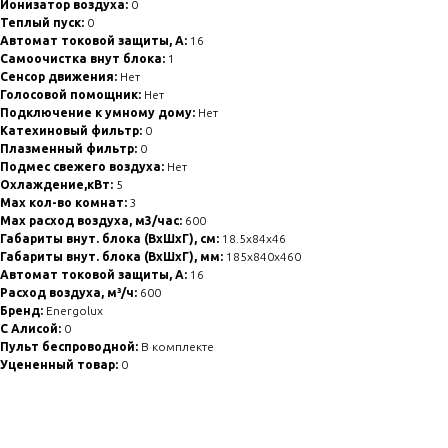
Ионизатор воздуха:
0
Теплый пуск:
0
Автомат токовой защиты, А:
16
Самоочистка внут блока:
1
Сенсор движения:
Нет
Голосовой помощник:
Нет
Подключение к умному дому:
Нет
Катехиновый фильтр:
0
Плазменный фильтр:
0
Подмес свежего воздуха:
Нет
Охлаждение,кВт:
5
Max кол-во комнат:
3
Max расход воздуха, м3/час:
600
Габариты внут. блока (ВхШхГ), см:
18.5x84x46
Габариты внут. блока (ВхШхГ), мм:
185x840x460
Автомат токовой защиты, A:
16
Расход воздуха, м³/ч:
600
Бренд:
Energolux
С Алисой:
0
Пульт беспроводной:
В комплекте
Уцененный товар:
0