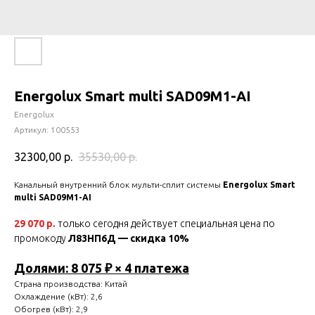
Energolux Smart multi SAD09M1-AI
Energolux
Артикул:
100553
32300,00
р.
35530,00
р.
Канальный внутренний блок мульти-сплит системы
Energolux Smart
multi SAD09M1-AI
29 070 р.
только сегодня действует специальная цена по
промокоду
Л83НП6Д — скидка 10%
Долями: 8 075 ₽ × 4 платежа
Страна производства: Китай
Охлаждение (кВт): 2,6
Обогрев (кВт): 2,9