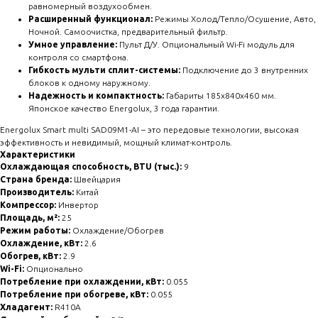
равномерный воздухообмен.
Расширенный функционал:
Режимы Холод/Тепло/Осушение, Авто,
Ночной. Самоочистка, предварительный фильтр.
Умное управление:
Пульт Д/У. Опциональный Wi-Fi модуль для
контроля со смартфона.
Гибкость мульти сплит-системы:
Подключение до 3 внутренних
блоков к одному наружному.
Надежность и компактность:
Габариты 185x840x460 мм.
Японское качество Energolux, 3 года гарантии.
Energolux Smart multi SAD09M1-AI – это передовые технологии, высокая
эффективность и невидимый, мощный климат-контроль.
Характеристики
Охлаждающая способность, BTU (тыс.):
9
Страна бренда:
Швейцария
Производитель:
Китай
Компрессор:
Инвертор
Площадь, м²:
25
Режим работы:
Охлаждение/Обогрев
Охлаждение, кВт:
2.6
Обогрев, кВт:
2.9
Wi-Fi:
Опционально
Потребление при охлаждении, кВт:
0.055
Потребление при обогреве, кВт:
0.055
Хладагент:
R410A