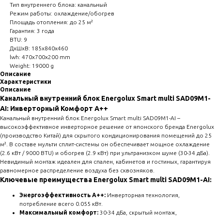
Тип внутреннего блока: канальный
Режим работы: охлаждение/обогрев
Площадь отопления: до 25 м²
Гарантия: 3 года
BTU: 9
ДxШxВ: 185x840x460
lwh: 470x700x200 mm
Weight: 19000 g
Описание
Характеристики
Описание
Канальный внутренний блок Energolux Smart multi SAD09M1-
AI: Инверторный Комфорт A++
Канальный внутренний блок Energolux Smart multi SAD09M1-AI –
высокоэффективное инверторное решение от японского бренда Energolux
(производство Китай) для скрытого кондиционирования помещений до 25
м². В составе мульти сплит-системы он обеспечивает мощное охлаждение
(2.6 кВт / 9000 BTU) и обогрев (2.9 кВт) при ультранизком шуме (30-34 дБа).
Невидимый монтаж идеален для спален, кабинетов и гостиных, гарантируя
равномерное распределение воздуха без сквозняков.
Ключевые преимущества Energolux Smart multi SAD09M1-AI:
Энергоэффективность A++:
Инверторная технология,
потребление всего 0.055 кВт.
Максимальный комфорт:
30-34 дБа, скрытый монтаж,