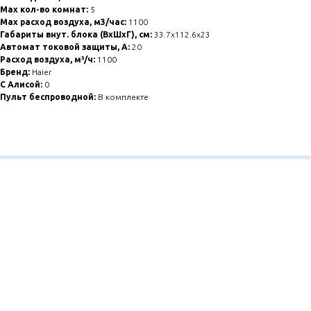
Max кол-во комнат:
5
Max расход воздуха, м3/час:
1100
Габариты внут. блока (ВхШхГ), см:
33.7x112.6x23
Автомат токовой защиты, A:
20
Расход воздуха, м³/ч:
1100
Бренд:
Haier
С Алисой:
0
Пульт беспроводной:
В комплекте