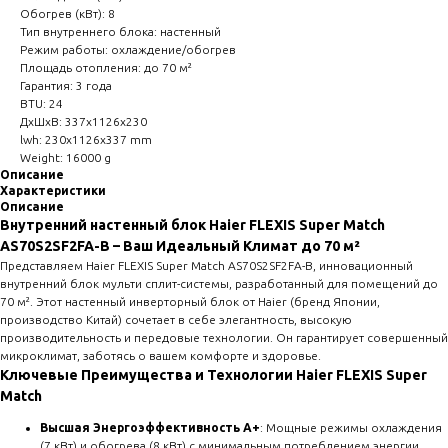
Обогрев (кВт): 8
Тип внутреннего блока: настенный
Режим работы: охлаждение/обогрев
Площадь отопления: до 70 м²
Гарантия: 3 года
BTU: 24
ДxШxВ: 337x1126x230
lwh: 230x1126x337 mm
Weight: 16000 g
Описание
Характеристики
Описание
Внутренний настенный блок Haier FLEXIS Super Match
AS70S2SF2FA-B – Ваш Идеальный Климат до 70 м²
Представляем Haier FLEXIS Super Match AS70S2SF2FA-B, инновационный
внутренний блок мульти сплит-системы, разработанный для помещений до
70 м². Этот настенный инверторный блок от Haier (бренд Японии,
производство Китай) сочетает в себе элегантность, высокую
производительность и передовые технологии. Он гарантирует совершенный
микроклимат, заботясь о вашем комфорте и здоровье.
Ключевые Преимущества и Технологии Haier FLEXIS Super
Match
Высшая Энергоэффективность A+
: Мощные режимы охлаждения
(7 кВт) и обогрева (8 кВт) с минимальным потреблением энергии