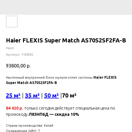
Haier FLEXIS Super Match AS70S2SF2FA-B
Haier
Артикул:
100882
93800,00
р.
Настенный внутренний блок мульти-сплит системы
Haier FLEXIS
Super Match AS70S2SF2FA-B
25 м²
|
35 м²
|
50 м²
|
70 м²
84 420 р.
только сегодня действует специальная цена по
промокоду
Л83НП6Д — скидка 10%
Страна производства: Китай
Охлаждение (кВт): 7