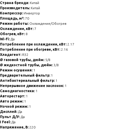
Страна бренда:
Китай
Производитель:
Китай
Компрессор:
Инвертор
Площадь, м²:
70
Режим работы:
Охлаждение/Обогрев
Охлаждение, кВт:
7
Обогрев, кВт:
8
Wi-Fi:
Да
Потребление при охлаждении, кВт:
2.17
Потребление при обогреве, кВт:
2.16
Хладагент:
R32
Ø газовой трубы, дюйм:
5/8
Ø жидкостной трубы, дюйм:
3/8
Режим осушения:
1
Предварительный фильтр:
1
Антибактериальный фильтр:
1
Непрерывное движение заслонок:
1
Самодиагностика:
1
Авторестарт:
1
Авто режим:
1
Ночной режим:
1
Дисплей:
Да
Пульт Д/У:
Да
I Feel:
Да
Напряжение, В:
220