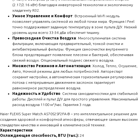
(2.17/2.16 кВт) благодаря инверторной технологии и экологичному
хладагенту R32.
Умное Управление и Комфорт
: Встроенный Wi-Fi модуль
позволяет управлять системой из любой точки мира. Функция I Feel
точно поддерживает заданную температуру в зоне пульта Д/У. Низкий
уровень шума всего 33-34 дБа обеспечит тишину.
Превосходная Очистка Воздуха
: Многоступенчатая система
фильтрации, включающая предварительный, тонкой очистки и
антибактериальный фильтры. Функция самоочистки внутреннего
блока предотвращает появление плесени и бактерий, обеспечивая
свежий воздух. Опциональный подмес свежего воздуха.
Множество Режимов и Автоматизация
: Холод, Тепло, Осушение,
Авто, Ночной режимы для любых потребностей. Авторестарт
сохранит настройки, а автоматическая горизонтальная регулировка
потока с непрерывным движением заслонок гарантирует
равномерное распределение воздуха.
Надежность и Удобство
: Система самодиагностики для стабильной
работы. Дисплей и пульт Д/У для простого управления. Максимальный
расход воздуха 1100 м³/час. Гарантия 3 года.
Haier FLEXIS Super Match AS70S2SF2FA-B – это интеллектуальное решение для
создания здоровой и комфортной атмосферы, отвечающее самым высоким
стандартам качества и инноваций в климатической технике.
Характеристики
Охлаждающая способность, BTU (тыс.):
24