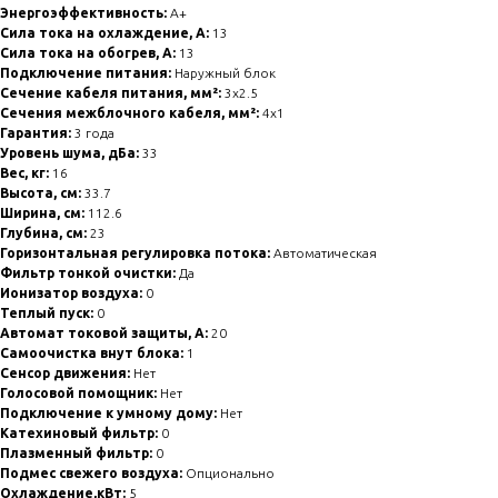
Энергоэффективность:
A+
Сила тока на охлаждение, А:
13
Сила тока на обогрев, А:
13
Подключение питания:
Наружный блок
Сечение кабеля питания, мм²:
3x2.5
Сечения межблочного кабеля, мм²:
4x1
Гарантия:
3 года
Уровень шума, дБа:
33
Вес, кг:
16
Высота, см:
33.7
Ширина, см:
112.6
Глубина, см:
23
Горизонтальная регулировка потока:
Автоматическая
Фильтр тонкой очистки:
Да
Ионизатор воздуха:
0
Теплый пуск:
0
Автомат токовой защиты, А:
20
Самоочистка внут блока:
1
Сенсор движения:
Нет
Голосовой помощник:
Нет
Подключение к умному дому:
Нет
Катехиновый фильтр:
0
Плазменный фильтр:
0
Подмес свежего воздуха:
Опционально
Охлаждение,кВт:
5