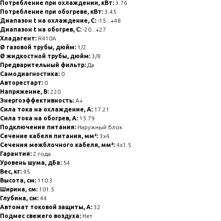
Потребление при охлаждении, кВт:
3.76
Потребление при обогреве, кВт:
3.45
Диапазон t на охлаждение, С:
-15...+48
Диапазон t на обогрев, С:
-20...+27
Хладагент:
R410A
Ø газовой трубы, дюйм:
1/2
Ø жидкостной трубы, дюйм:
3/8
Предварительный фильтр:
Да
Самодиагностика:
0
Авторестарт:
0
Напряжение, В:
220
Энергоэффективность:
A+
Сила тока на охлаждение, А:
17.21
Сила тока на обогрев, А:
15.79
Подключение питания:
Наружный блок
Сечение кабеля питания, мм²:
3x4
Сечения межблочного кабеля, мм²:
4x1.5
Гарантия:
2 года
Уровень шума, дБа:
54
Вес, кг:
95
Высота, см:
110.3
Ширина, см:
101.5
Глубина, см:
44
Автомат токовой защиты, А:
32
Подмес свежего воздуха:
Нет