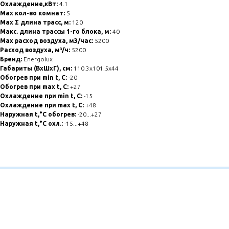
Охлаждение,кВт:
4.1
Max кол-во комнат:
5
Max Σ длина трасс, м:
120
Макс. длина трассы 1-го блока, м:
40
Max расход воздуха, м3/час:
5200
Расход воздуха, м³/ч:
5200
Бренд:
Energolux
Габариты (ВхШхГ), см:
110.3x101.5x44
Обогрев при min t, C:
-20
Обогрев при max t, C:
+27
Охлаждение при min t, С:
-15
Охлаждение при max t, C:
+48
Наружная t,°C обогрев:
-20...+27
Наружная t,°C охл.:
-15...+48