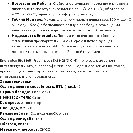
Всесезонная Работа:
Стабильное функционирование в широком
диапазоне температур: охлаждение от -15°C до +48°C, обогрев от
-20°C до +27°C, гарантируя комфорт круглый год.
Гибкий Монтаж:
Максимальная суммарная длина трасс 120 м (до 40
м на один блок) обеспечивает полную свободу в размещении
внутренних устройств, упрощая интеграцию в любой дизайн.
Надежность Energolux:
Продукция швейцарского бренда,
оснащенная предварительным фильтром и использующая
экологичный хладагент R410A, гарантирует высокое качество,
долговечность и подтверждена 2-летней гарантией.
Energolux Big Multi Free match SAM42M3-GI/5 — это ваш выбор для
интеллектуального, энергоэффективного и надежного климат-контроля,
привносящего швейцарское качество в каждый уголок вашего
многокомнатного пространства.
Характеристики
Охлаждающая способность, BTU (тыс.):
42
Страна бренда:
Швейцария
Производитель:
Китай
Компрессор:
Инвертор
Площадь, м²:
120
Режим работы:
Охлаждение/Обогрев
Охлаждение, кВт:
12.1
Обогрев, кВт:
13
Марка компрессора:
GMCC