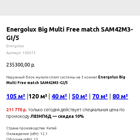
Energolux Big Multi Free match SAM42M3-
GI/5
Energolux
Артикул:
100573
235300,00
р.
Наружный блок мульти-сплит системы на 5 комнат
Energolux Big
Multi Free match SAM42M3-GI/5
105 м²
|
120 м²
|
40 м²
|
50 м²
|
70 м²
|
80 м²
211 770 р.
только сегодня действует специальная цена по
промокоду
Л83НП6Д — скидка 10%
Страна производства: Китай
Охлаждение (кВт): 12,1
Обогрев (кВт): 13