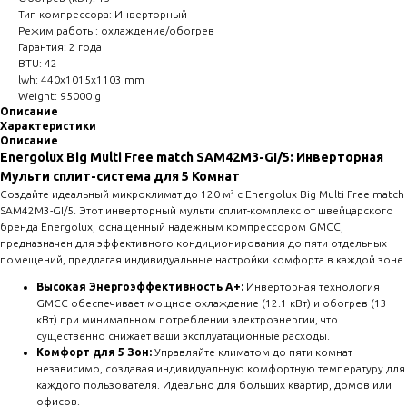
Тип компрессора: Инверторный
Режим работы: охлаждение/обогрев
Гарантия: 2 года
BTU: 42
lwh: 440x1015x1103 mm
Weight: 95000 g
Описание
Характеристики
Описание
Energolux Big Multi Free match SAM42M3-GI/5: Инверторная
Мульти сплит-система для 5 Комнат
Создайте идеальный микроклимат до 120 м² с Energolux Big Multi Free match
SAM42M3-GI/5. Этот инверторный мульти сплит-комплекс от швейцарского
бренда Energolux, оснащенный надежным компрессором GMCC,
предназначен для эффективного кондиционирования до пяти отдельных
помещений, предлагая индивидуальные настройки комфорта в каждой зоне.
Высокая Энергоэффективность A+:
Инверторная технология
GMCC обеспечивает мощное охлаждение (12.1 кВт) и обогрев (13
кВт) при минимальном потреблении электроэнергии, что
существенно снижает ваши эксплуатационные расходы.
Комфорт для 5 Зон:
Управляйте климатом до пяти комнат
независимо, создавая индивидуальную комфортную температуру для
каждого пользователя. Идеально для больших квартир, домов или
офисов.