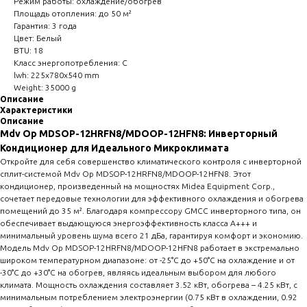
Режим работы: охлаждение/обогрев
Площадь отопления: до 50 м²
Гарантия: 3 года
Цвет: Белый
BTU: 18
Класс энергопотребления: C
lwh: 225x780x540 mm
Weight: 35000 g
Описание
Характеристики
Описание
Mdv Op MDSOP-12HRFN8/MDOOP-12HFN8: Инверторный
Кондиционер для Идеального Микроклимата
Откройте для себя совершенство климатического контроля с инверторной
сплит-системой Mdv Op MDSOP-12HRFN8/MDOOP-12HFN8. Этот
кондиционер, произведенный на мощностях Midea Equipment Corp.,
сочетает передовые технологии для эффективного охлаждения и обогрева
помещений до 35 м². Благодаря компрессору GMCC инверторного типа, он
обеспечивает выдающуюся энергоэффективность класса A+++ и
минимальный уровень шума всего 21 дБа, гарантируя комфорт и экономию.
Модель Mdv Op MDSOP-12HRFN8/MDOOP-12HFN8 работает в экстремально
широком температурном диапазоне: от -25°C до +50°C на охлаждение и от
-30°C до +30°C на обогрев, являясь идеальным выбором для любого
климата. Мощность охлаждения составляет 3.52 кВт, обогрева – 4.25 кВт, с
минимальным потреблением электроэнергии (0.75 кВт в охлаждении, 0.92