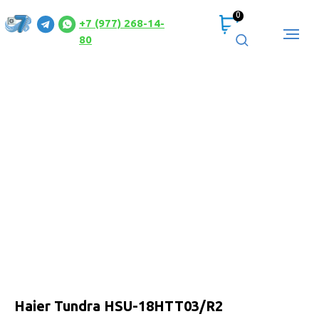
0
+7 (977) 268-14-
80
Haier Tundra HSU-18HTT03/R2