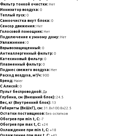
Фильтр тонкой очистки:
Нет
Ионизатор воздуха:
0
Теплый пуск:
0
Самоочистка внут блока:
0
Сенсор движения:
Нет
Голосовой помощник:
Нет
Подключение к умному дому:
Нет
Увлажнение:
0
Взрывозащищенный:
0
Антиаллергенный фильтр:
0
Катехиновый фильтр:
0
Плазменный фильтр:
0
Подмес свежего воздуха:
Нет
Расход воздуха, м³/ч:
900
Бренд:
Haier
С Алисой:
0
Пульт беспроводной:
Да
Глубина, см (Внешний блок):
24.5
Вес, кг (Внутренний блок):
13
Габариты (ВхШхГ), см:
31.8x100.8x22.5
Остатки поставщиков:
Без остатков
Обогрев при min t, C:
-7
Обогрев при max t, C:
+24
Охлаждение при min t, С:
+18
Охлаждение при max t, C:
+43