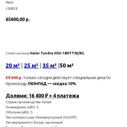
Haier
100828
65600,00
р.
Купить
Сплит-система
Haier Tundra HSU-18HTT03/R2
20 м²
|
25 м²
|
35 м²
|
50 м²
59 040 р.
только сегодня действует специальная цена по
промокоду
Л83НП6Д — скидка 10%
Долями: 16 400 ₽ × 4 платежа
Страна производства: Китай
Охлаждение (кВт): 5
Обогрев (кВт): 5
Тип компрессора: Неинверторный (On/Off)
Тип внутреннего блока: настенный